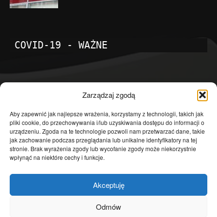
COVID-19 - WAŻNE
POPULARNE KATEGORIE
Zarządzaj zgodą
Temat dnia
4601
Aby zapewnić jak najlepsze wrażenia, korzystamy z technologii, takich jak
pliki cookie, do przechowywania i/lub uzyskiwania dostępu do informacji o
Publicystyka
4363
urządzeniu. Zgoda na te technologie pozwoli nam przetwarzać dane, takie
jak zachowanie podczas przeglądania lub unikalne identyfikatory na tej
Polityka
3639
stronie. Brak wyrażenia zgody lub wycofanie zgody może niekorzystnie
Polska
3462
wpłynąć na niektóre cechy i funkcje.
Społeczeństwo
2823
Akceptuję
Kraj
1290
Gospodarka
1230
Odmów