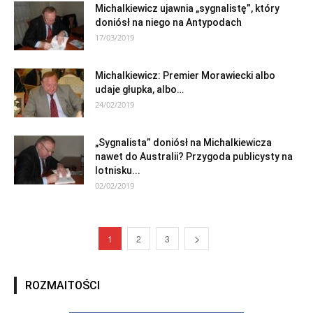
Michalkiewicz ujawnia „sygnalistę”, który
doniósł na niego na Antypodach
17/03/2019
Michalkiewicz: Premier Morawiecki albo
udaje głupka, albo…
24/02/2019
„Sygnalista” doniósł na Michalkiewicza
nawet do Australii? Przygoda publicysty na
lotnisku...
02/02/2019
1
2
3
ROZMAITOŚCI