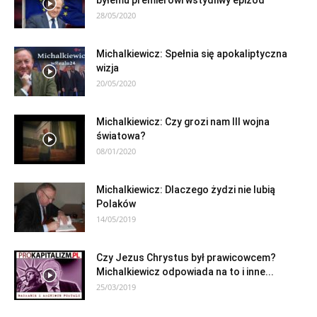
byłemu premierowi wstydliwy epizod
28/05/2020
Michalkiewicz: Spełnia się apokaliptyczna
wizja
20/05/2020
Michalkiewicz: Czy grozi nam III wojna
światowa?
08/01/2020
Michalkiewicz: Dlaczego żydzi nie lubią
Polaków
14/05/2019
Czy Jezus Chrystus był prawicowcem?
Michalkiewicz odpowiada na to i inne...
25/03/2019