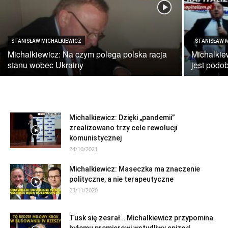
STANISŁAW MICHALKIEWICZ
STANISŁAW 
Michalkiewicz: Na czym polega polska racja
Michalkie
stanu wobec Ukrainy
jest podo
Michalkiewicz: Dzięki „pandemii”
zrealizowano trzy cele rewolucji
komunistycznej
24/10/2021
Michalkiewicz: Maseczka ma znaczenie
polityczne, a nie terapeutyczne
23/11/2020
Tusk się zesrał… Michalkiewicz przypomina