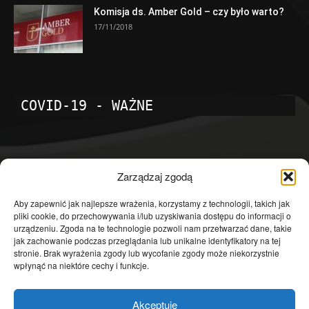
Komisja ds. Amber Gold – czy było warto?
17/11/2018
COVID-19 - WAŻNE
POPULARNE KATEGORIE
Zarządzaj zgodą
Temat dnia
4601
Aby zapewnić jak najlepsze wrażenia, korzystamy z technologii, takich jak
pliki cookie, do przechowywania i/lub uzyskiwania dostępu do informacji o
Publicystyka
4363
urządzeniu. Zgoda na te technologie pozwoli nam przetwarzać dane, takie
jak zachowanie podczas przeglądania lub unikalne identyfikatory na tej
Polityka
3639
stronie. Brak wyrażenia zgody lub wycofanie zgody może niekorzystnie
Polska
3462
wpłynąć na niektóre cechy i funkcje.
Społeczeństwo
2823
Akceptuję
Kraj
1290