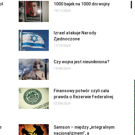
oł
1000 bajek na 1000 dni wojny
19/11/2024
Izrael atakuje Narody
Zjednoczone
17/10/2024
Czy wojna jest nieunikniona?
13/08/2024
Finansowy potwór czyli cała
prawda o Rezerwie Federalnej
02/08/2024
e
Samson – między „integralnym
nacjonalizmem”, a