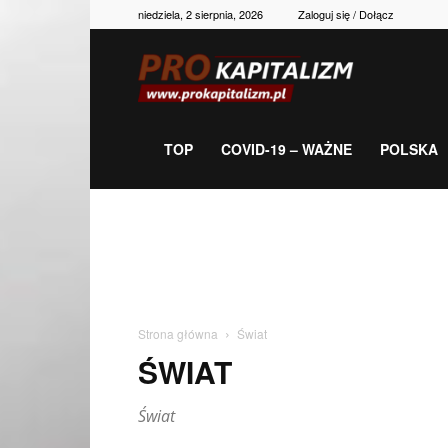
niedziela, 2 sierpnia, 2026
Zaloguj się / Dołącz
Prokapitalizm,
gospodarka,
TOP
COVID-19 – WAŻNE
POLSKA
polityka,
historia,
Strona główna
Świat
ŚWIAT
newsy
Świat