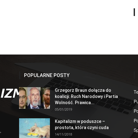
POPULARNE POSTY
Grzegorz Braun dołącza do
T
koalicji: Ruch Narodowy i Partia
Pu
Wolność. Prawica...
05/01/2019
Po
Po
Kapitalizm w poduszce –
prostota, która czyni cuda
S
,
14/11/2018