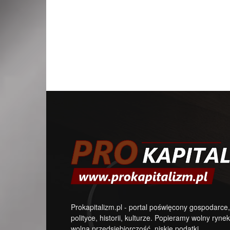
Prokapitalizm.pl - portal poświęcony gospodarce,
polityce, historii, kulturze. Popieramy wolny rynek
wolną przedsiębiorczość, niskie podatki.