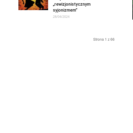
„rewizjonistycznym
syjonizmem”
28/04/2024
Strona 1 z 66