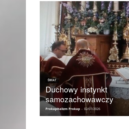
ŚWIAT
Duchowy instynkt
samozachowawczy
Prokapitalizm Prokap
-
02/07/2026