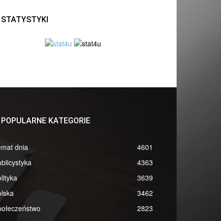
STATYSTYKI
POPULARNE KATEGORIE
emat dnia
4601
blicystyka
4363
lityka
3639
lska
3462
połeczeństwo
2823