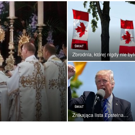
ŚWIAT
Zbrodnia, której nigdy nie by
ŚWIAT
Znikająca lista Epsteina…