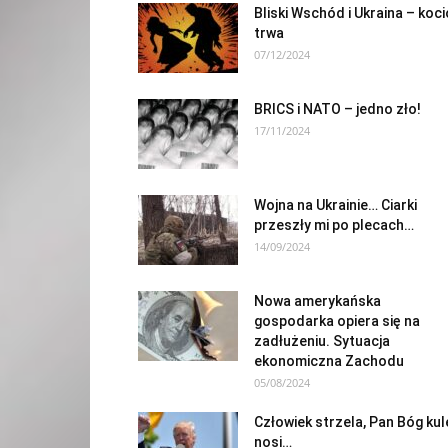
Bliski Wschód i Ukraina – koci
trwa
07/12/2024
BRICS i NATO – jedno zło!
17/11/2024
Wojna na Ukrainie… Ciarki
przeszły mi po plecach…
14/09/2024
Nowa amerykańska
gospodarka opiera się na
zadłużeniu. Sytuacja
ekonomiczna Zachodu
05/08/2024
Człowiek strzela, Pan Bóg kul
nosi…