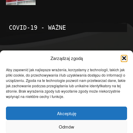
COVID-19 - WAŻNE
POPULARNE KATEGORIE
Zarządzaj zgodą
Temat dnia
4601
Aby zapewnić jak najlepsze wrażenia, korzystamy z technologii, takich jak
pliki cookie, do przechowywania i/lub uzyskiwania dostępu do informacji o
Publicystyka
4363
urządzeniu. Zgoda na te technologie pozwoli nam przetwarzać dane, takie
jak zachowanie podczas przeglądania lub unikalne identyfikatory na tej
Polityka
3639
stronie. Brak wyrażenia zgody lub wycofanie zgody może niekorzystnie
Polska
3462
wpłynąć na niektóre cechy i funkcje.
Społeczeństwo
2823
Akceptuję
Kraj
1290
Gospodarka
1230
Odmów