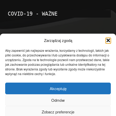
COVID-19 - WAŻNE
POPULARNE KATEGORIE
Zarządzaj zgodą
Temat dnia
4601
Aby zapewnić jak najlepsze wrażenia, korzystamy z technologii, takich jak
pliki cookie, do przechowywania i/lub uzyskiwania dostępu do informacji o
Publicystyka
4363
urządzeniu. Zgoda na te technologie pozwoli nam przetwarzać dane, takie
jak zachowanie podczas przeglądania lub unikalne identyfikatory na tej
Polityka
3639
stronie. Brak wyrażenia zgody lub wycofanie zgody może niekorzystnie
Polska
3462
wpłynąć na niektóre cechy i funkcje.
Społeczeństwo
2823
Akceptuję
Kraj
1290
Gospodarka
1230
Odmów
Europa
866
Zobacz preferencje
Świat
595