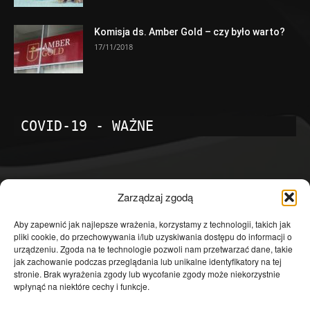
Komisja ds. Amber Gold – czy było warto?
17/11/2018
COVID-19 - WAŻNE
POPULARNE KATEGORIE
Zarządzaj zgodą
Temat dnia
4601
Aby zapewnić jak najlepsze wrażenia, korzystamy z technologii, takich jak
pliki cookie, do przechowywania i/lub uzyskiwania dostępu do informacji o
Publicystyka
4363
urządzeniu. Zgoda na te technologie pozwoli nam przetwarzać dane, takie
jak zachowanie podczas przeglądania lub unikalne identyfikatory na tej
Polityka
3639
stronie. Brak wyrażenia zgody lub wycofanie zgody może niekorzystnie
Polska
3462
wpłynąć na niektóre cechy i funkcje.
Społeczeństwo
2823