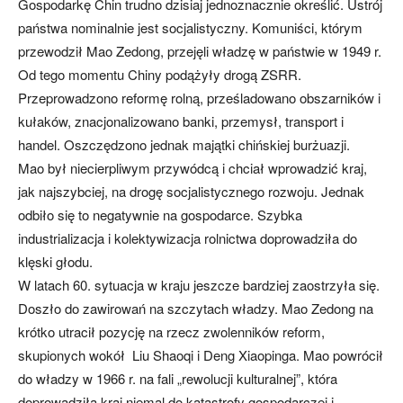
Gospodarkę Chin trudno dzisiaj jednoznacznie określić. Ustrój
państwa nominalnie jest socjalistyczny. Komuniści, którym
przewodził Mao Zedong, przejęli władzę w państwie w 1949 r.
Od tego momentu Chiny podążyły drogą ZSRR.
Przeprowadzono reformę rolną, prześladowano obszarników i
kułaków, znacjonalizowano banki, przemysł, transport i
handel. Oszczędzono jednak majątki chińskiej burżuazji.
Mao był niecierpliwym przywódcą i chciał wprowadzić kraj,
jak najszybciej, na drogę socjalistycznego rozwoju. Jednak
odbiło się to negatywnie na gospodarce. Szybka
industrializacja i kolektywizacja rolnictwa doprowadziła do
klęski głodu.
W latach 60. sytuacja w kraju jeszcze bardziej zaostrzyła się.
Doszło do zawirowań na szczytach władzy. Mao Zedong na
krótko utracił pozycję na rzecz zwolenników reform,
skupionych wokół Liu Shaoqi i Deng Xiaopinga. Mao powrócił
do władzy w 1966 r. na fali „rewolucji kulturalnej”, która
doprowadziła kraj niemal do katastrofy gospodarczej i