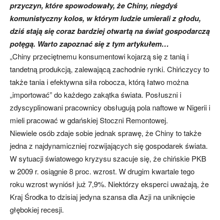
przyczyn, które spowodowały, że Chiny, niegdyś
komunistyczny kolos, w którym ludzie umierali z głodu,
dziś stają się coraz bardziej otwartą na świat gospodarczą
potęgą. Warto zapoznać się z tym artykułem…
„Chiny przeciętnemu konsumentowi kojarzą się z tanią i
tandetną produkcją, zalewającą zachodnie rynki. Chińczycy to
także tania i efektywna siła robocza, którą łatwo można
„importować” do każdego zakątka świata. Posłuszni i
zdyscyplinowani pracownicy obsługują pola naftowe w Nigerii i
mieli pracować w gdańskiej Stoczni Remontowej.
Niewiele osób zdaje sobie jednak sprawę, że Chiny to także
jedna z najdynamiczniej rozwijających się gospodarek świata.
W sytuacji światowego kryzysu szacuje się, że chińskie PKB
w 2009 r. osiągnie 8 proc. wzrost. W drugim kwartale tego
roku wzrost wyniósł już 7,9%. Niektórzy eksperci uważają, że
Kraj Środka to dzisiaj jedyna szansa dla Azji na uniknięcie
głębokiej recesji.