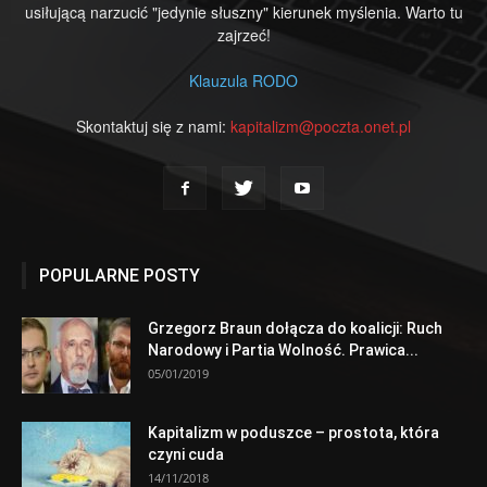
usiłującą narzucić "jedynie słuszny" kierunek myślenia. Warto tu
zajrzeć!
Klauzula RODO
Skontaktuj się z nami:
kapitalizm@poczta.onet.pl
POPULARNE POSTY
Grzegorz Braun dołącza do koalicji: Ruch
Narodowy i Partia Wolność. Prawica...
05/01/2019
Kapitalizm w poduszce – prostota, która
czyni cuda
14/11/2018