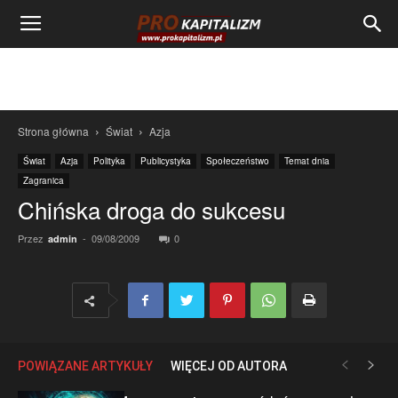
Strona główna
Świat
Azja
Świat
Azja
Polityka
Publicystyka
Społeczeństwo
Temat dnia
Zagranica
Chińska droga do sukcesu
Przez
-
09/08/2009
0
admin
POWIĄZANE ARTYKUŁY
WIĘCEJ OD AUTORA