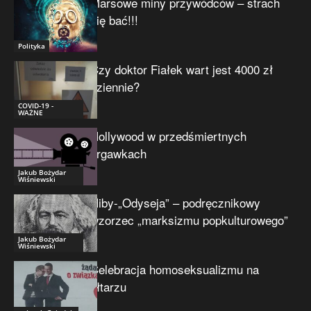
Marsowe miny przywódców – strach
się bać!!!
Polityka
Czy doktor Fiałek wart jest 4000 zł
dziennie?
COVID-19 -
WAŻNE
Hollywood w przedśmiertnych
drgawkach
Jakub Bożydar
Wiśniewski
Niby-„Odyseja” – podręcznikowy
wzorzec „marksizmu popkulturowego”
Jakub Bożydar
Wiśniewski
Celebracja homoseksualizmu na
ołtarzu