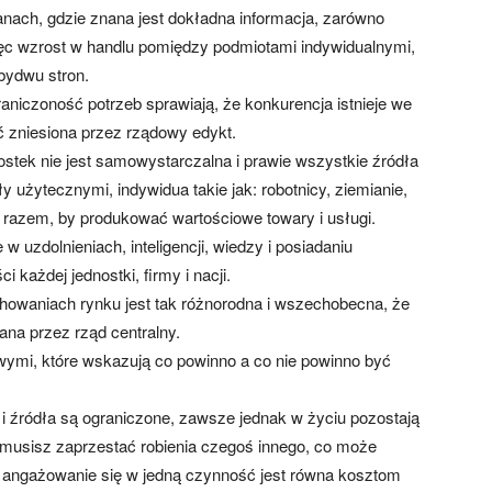
ach, gdzie znana jest dokładna informacja, zarówno
ięc wzrost w handlu pomiędzy podmiotami indywidualnymi,
obydwu stron.
aniczoność potrzeb sprawiają, że konkurencja istnieje we
 zniesiona przez rządowy edykt.
tek nie jest samowystarczalna i prawie wszystkie źródła
 użytecznymi, indywidua takie jak: robotnicy, ziemianie,
ć razem, by produkować wartościowe towary i usługi.
 w uzdolnieniach, inteligencji, wiedzy i posiadaniu
i każdej jednostki, firmy i nacji.
howaniach rynku jest tak różnorodna i wszechobecna, że
na przez rząd centralny.
mi, które wskazują co powinno a co nie powinno być
 źródła są ograniczone, zawsze jednak w życiu pozostają
musisz zaprzestać robienia czegoś innego, co może
za angażowanie się w jedną czynność jest równa kosztom