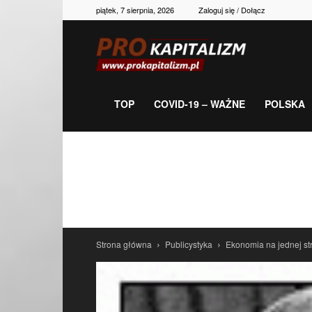
piątek, 7 sierpnia, 2026
Zaloguj się / Dołącz
Prokapitalizm,
gospodarka,
TOP
COVID-19 – WAŻNE
POLSKA
polityka,
historia,
Strona główna
Publicystyka
Ekonomia na jednej st
newsy