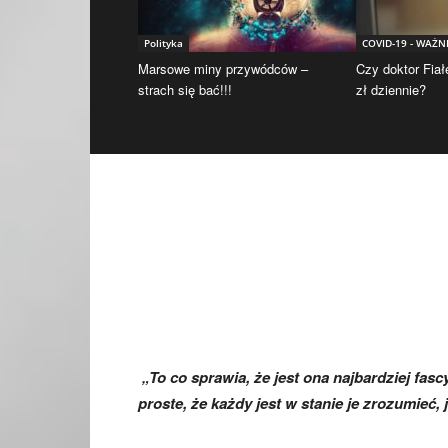
Polityka
COVID-19 - WAŻN
Marsowe miny przywódców –
Czy doktor Fiał
strach się bać!!!
zł dziennie?
„To co sprawia, że jest ona najbardziej fasc
proste, że każdy jest w stanie je zrozumieć,