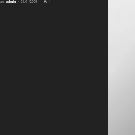
zez
-
31/01/2009
1
admin