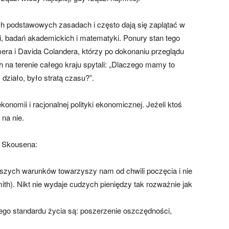
ch podstawowych zasadach i często dają się zaplątać w
ii, badań akademickich i matematyki. Ponury stan tego
mera i Davida Colandera, którzy po dokonaniu przeglądu
na terenie całego kraju spytali: „Dlaczego mamy to
działo, było stratą czasu?”.
nomii i racjonalnej polityki ekonomicznej. Jeżeli ktoś
na nie.
a Skousena:
aszych warunków towarzyszy nam od chwili poczęcia i nie
h). Nikt nie wydaje cudzych pieniędzy tak rozważnie jak
o standardu życia są: poszerzenie oszczędności,