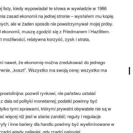
ej listy, kiedy wypowiadał te słowa w wywiadzie w 1986
ia zasad ekonomii na jednej stronie – wysłałem mu kopię.
nych, ale w żaden sposób nie powstrzymywał mojej próby.
 ekonomii, muszę zgodzić się z Friedmanem i Hazlittem.
 możliwości, relatywna korzyść, zysk i strata,
 mi nawet, że ekonomię można zredukować do jednego
ywnie, „koszt”. Wszystko ma swoją cenę; wszystko ma
rostolinijna: pozwól rynkowi, nie państwu ustalać
 dala od polityki monetarnej; podatki powinny być
ylko tymi sprawami, którymi prywatni obywatele nie są w
 więcej niż jest w stanie zarobić; reguły i regulacje
fy i inne bariery dla handlu powinny być wyeliminowane w
ądzi wtedy najlepiej, gdy rządzi najmniej.