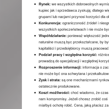
Rynek:
we wszystkich dobrowolnych wymian
kupiec jak i sprzedawca zyskują; dlatego w
grupami lub nacjami przynosi korzyści dla 
Konkurencja:
ograniczoność źródeł i nieogr
wszystkich społeczeństwach i nie może być
Współdziałanie:
ponieważ większość jednos
naturalne muszą byc przekształcane, by były
kapitaliści i przedsiębiorcy muszą pracowa
Podział pracy i względna korzyść:
różnice
prowadzą do specjalizacji i względnej korzyśc
Rozproszenie informacji:
informacja o zac
nie może być ona schwytana i przekalkulowa
Zysk i strata:
są one mechanizmami rynkowy
ostatecznie produkowane.
Koszt możliwości:
choć wiadomo, że czas i
nam kompromisy. Jeżeli chcesz zrobić coś 
miałbyś ochotę robić. Cena, jaką płacisz 