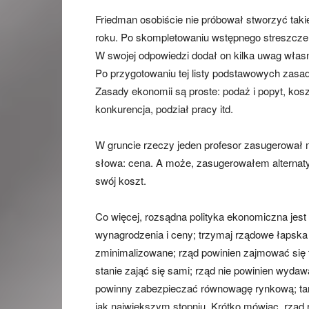
Friedman osobiście nie próbował stworzyć taki
roku. Po skompletowaniu wstępnego streszczen
W swojej odpowiedzi dodał on kilka uwag włas
Po przygotowaniu tej listy podstawowych zasad
Zasady ekonomii są proste: podaż i popyt, koszt
konkurencja, podział pracy itd.
W gruncie rzeczy jeden profesor zasugerował
słowa: cena. A może, zasugerowałem alternat
swój koszt.
Co więcej, rozsądna polityka ekonomiczna jest p
wynagrodzenia i ceny; trzymaj rządowe łapska z
zminimalizowane; rząd powinien zajmować się t
stanie zająć się sami; rząd nie powinien wydawać
powinny zabezpieczać równowagę rynkową; tary
jak największym stopniu. Krótko mówiąc, rząd rz