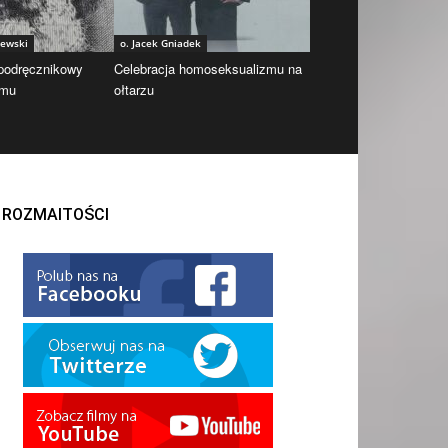
iewski
o. Jacek Gniadek
 podręcznikowy
Celebracja homoseksualizmu na
zmu
ołtarzu
ROZMAITOŚCI