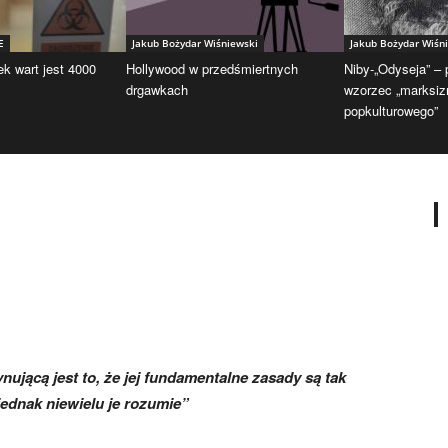
E
Jakub Bożydar Wiśniewski
Jakub Bożydar Wiśn
ek wart jest 4000
Hollywood w przedśmiertnych
Niby-„Odyseja” –
drgawkach
wzorzec „marksi
popkulturowego”
ynującą jest to, że jej fundamentalne zasady są tak
 jednak niewielu je rozumie”