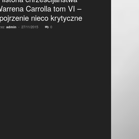
arrena Carrolla tom VI –
pojrzenie nieco krytyczne
zez
-
27/11/2015
0
admin