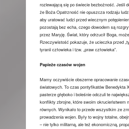
rozlewającą się po świecie bezbożność. Jeśli 
że Boża Opatrzność nie opuszcza rodzaju ludz
aby uratować ludzi przed wiecznym potępienie
pozostają bez echa, czego dowodem są rozgryw
przez Maryję. Świat, który odrzucił Boga, może s
Rzeczywistość pokazuje, że ucieczka przed „ty
tyranii człowieka i tzw. „praw człowieka”.
Papieże czasów wojen
Mamy oczywiście obszerne opracowanie czas
światowych. To czas pontyfikatów Benedykta XV
pasterze głęboko i boleśnie odczuli te największ
konflikty zbrojne, które swoim okrucieństwem n
równych. Wynikało to przede wszystkim ze z
prowadzenia wojen. Były to wojny totalne, obej
– nie tylko militarną, ale też ekonomiczną, pr