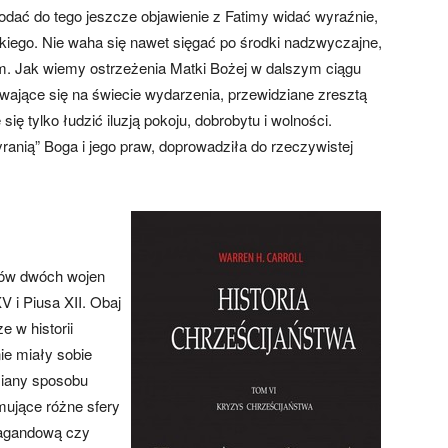
dodać do tego jeszcze objawienie z Fatimy widać wyraźnie,
kiego. Nie waha się nawet sięgać po środki nadzwyczajne,
m. Jak wiemy ostrzeżenia Matki Bożej w dalszym ciągu
ające się na świecie wydarzenia, przewidziane zresztą
ię tylko łudzić iluzją pokoju, dobrobytu i wolności.
ranią” Boga i jego praw, doprowadziła do rzeczywistej
ów dwóch wojen
 i Piusa XII. Obaj
e w historii
ie miały sobie
miany sposobu
mujące różne sfery
opagandową czy