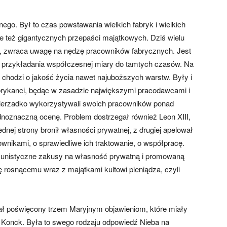
ego. Był to czas powstawania wielkich fabryk i wielkich
ale też gigantycznych przepaści majątkowych. Dziś wielu
y, zwraca uwagę na nędzę pracowników fabrycznych. Jest
z przykładania współczesnej miary do tamtych czasów. Na
i chodzi o jakość życia nawet najuboższych warstw. Były i
brykanci, będąc w zasadzie największymi pracodawcami i
 nierzadko wykorzystywali swoich pracowników ponad
jednoznaczną ocenę. Problem dostrzegał również Leon XIII,
dnej strony bronił własności prywatnej, z drugiej apelował
nikami, o sprawiedliwe ich traktowanie, o współpracę.
munistyczne zakusy na własność prywatną i promowaną
ię rosnącemu wraz z majątkami kultowi pieniądza, czyli
iał poświęcony trzem Maryjnym objawieniom, które miały
ii Konck. Była to swego rodzaju odpowiedź Nieba na