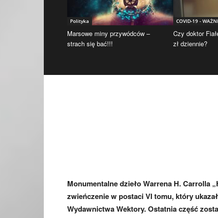
Polityka
COVID-19 - WAŻN
Marsowe miny przywódców –
Czy doktor Fiał
strach się bać!!!
zł dziennie?
Monumentalne dzieło Warrena H. Carrolla „H
zwieńczenie w postaci VI tomu, który ukaza
Wydawnictwa Wektory. Ostatnia część zosta