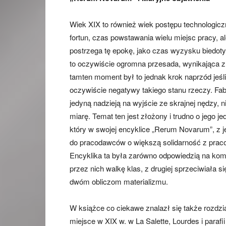
Wiek XIX to również wiek postępu technologiczn
fortun, czas powstawania wielu miejsc pracy, 
postrzega tę epokę, jako czas wyzysku biedot
to oczywiście ogromna przesada, wynikająca 
tamten moment był to jednak krok naprzód jeśl
oczywiście negatywy takiego stanu rzeczy. Fa
jedyną nadzieją na wyjście ze skrajnej nędzy,
miarę. Temat ten jest złożony i trudno o jego 
który w swojej encyklice „Rerum Novarum”, z je
do pracodawców o większą solidarność z pracow
Encyklika ta była zarówno odpowiedzią na ko
przez nich walkę klas, z drugiej sprzeciwiała s
dwóm obliczom materializmu.
W książce co ciekawe znalazł się także rozdz
miejsce w XIX w. w La Salette, Lourdes i paraf