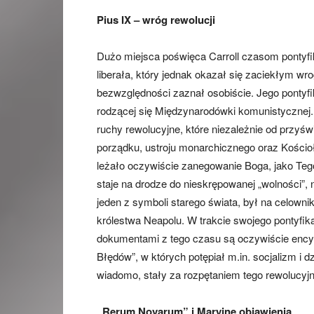
Pius IX – wróg rewolucji
Dużo miejsca poświęca Carroll czasom pontyf
liberała, który jednak okazał się zaciekłym wro
bezwzględności zaznał osobiście. Jego pontyfi
rodzącej się Międzynarodówki komunistycznej. 
ruchy rewolucyjne, które niezależnie od przyświ
porządku, ustroju monarchicznego oraz Kościoł
leżało oczywiście zanegowanie Boga, jako Tego
staje na drodze do nieskrępowanej „wolności”, 
jeden z symboli starego świata, był na celowni
królestwa Neapolu. W trakcie swojego pontyfika
dokumentami z tego czasu są oczywiście encykl
Błędów”, w których potępiał m.in. socjalizm i d
wiadomo, stały za rozpętaniem tego rewolucyj
„Rerum Novarum” i Maryjne objawienia