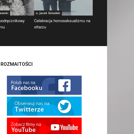
iewski
o. Jacek Gniadek
 podręcznikowy
Celebracja homoseksualizmu na
zmu
ołtarzu
ROZMAITOŚCI