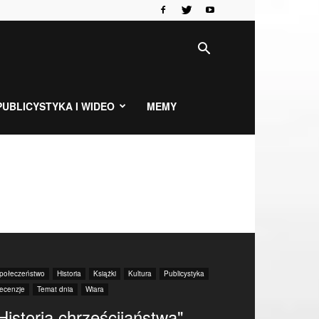
PUBLICYSTYKA I WIDEO
MEMY
połeczeństwo
Historia
Książki
Kultura
Publicystyka
ecenzje
Temat dnia
Wiara
Historia chrześcijaństwa"