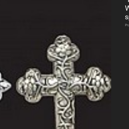
W
s
Pr