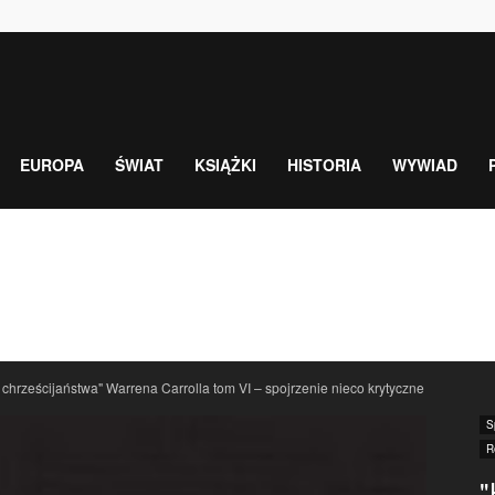
EUROPA
ŚWIAT
KSIĄŻKI
HISTORIA
WYWIAD
a chrześcijaństwa" Warrena Carrolla tom VI – spojrzenie nieco krytyczne
S
R
"