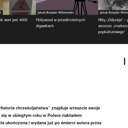
E
Jakub Bożydar Wiśniewski
Jakub Bożydar Wiśn
ek wart jest 4000
Hollywood w przedśmiertnych
Niby-„Odyseja” –
drgawkach
wzorzec „marksi
popkulturowego”
istoria chrześcijaństwa” znajduje wreszcie swoje
ł się w ubiegłym roku w Polsce nakładem
ła ukończona i wydana już po śmierci autora przez