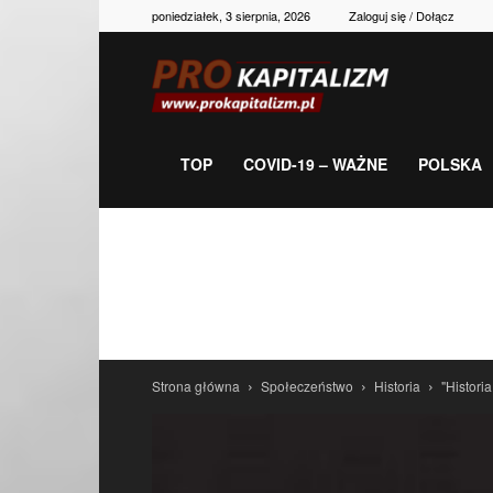
poniedziałek, 3 sierpnia, 2026
Zaloguj się / Dołącz
Prokapitalizm,
gospodarka,
TOP
COVID-19 – WAŻNE
POLSKA
polityka,
historia,
Strona główna
Społeczeństwo
Historia
"Histori
newsy