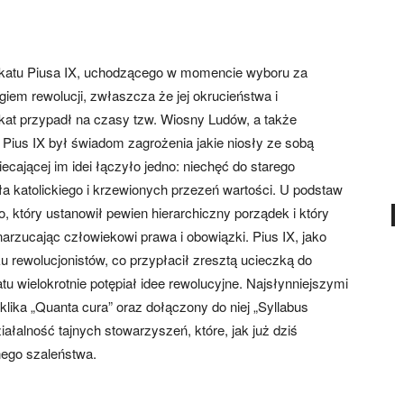
ikatu Piusa IX, uchodzącego w momencie wyboru za
giem rewolucji, zwłaszcza że jej okrucieństwa i
kat przypadł na czasy tzw. Wiosny Ludów, a także
Pius IX był świadom zagrożenia jakie niosły ze sobą
ecającej im idei łączyło jedno: niechęć do starego
a katolickiego i krzewionych przezeń wartości. U podstaw
, który ustanowił pewien hierarchiczny porządek i który
narzucając człowiekowi prawa i obowiązki. Pius IX, jako
ku rewolucjonistów, co przypłacił zresztą ucieczką do
tu wielokrotnie potępiał idee rewolucyjne. Najsłynniejszymi
ika „Quanta cura” oraz dołączony do niej „Syllabus
ziałalność tajnych stowarzyszeń, które, jak już dziś
nego szaleństwa.