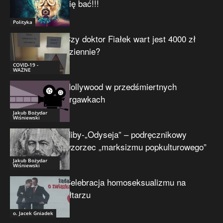
się bać!!!
Polityka
Czy doktor Fiałek wart jest 4000 zł
dziennie?
COVID-19 -
WAŻNE
Hollywood w przedśmiertnych
drgawkach
Jakub Bożydar
Wiśniewski
Niby-„Odyseja” – podręcznikowy
wzorzec „marksizmu popkulturowego”
Jakub Bożydar
Wiśniewski
Celebracja homoseksualizmu na
ołtarzu
o. Jacek Gniadek