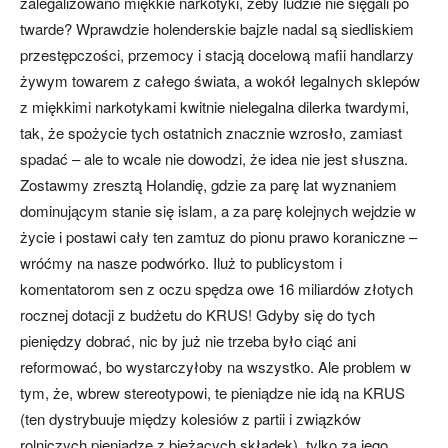
zalegalizowano miękkie narkotyki, żeby ludzie nie sięgali po
twarde? Wprawdzie holenderskie bajzle nadal są siedliskiem
przestępczości, przemocy i stacją docelową mafii handlarzy
żywym towarem z całego świata, a wokół legalnych sklepów
z miękkimi narkotykami kwitnie nielegalna dilerka twardymi,
tak, że spożycie tych ostatnich znacznie wzrosło, zamiast
spadać – ale to wcale nie dowodzi, że idea nie jest słuszna.
Zostawmy zresztą Holandię, gdzie za parę lat wyznaniem
dominującym stanie się islam, a za parę kolejnych wejdzie w
życie i postawi cały ten zamtuz do pionu prawo koraniczne –
wróćmy na nasze podwórko. Iluż to publicystom i
komentatorom sen z oczu spędza owe 16 miliardów złotych
rocznej dotacji z budżetu do KRUS! Gdyby się do tych
pieniędzy dobrać, nic by już nie trzeba było ciąć ani
reformować, bo wystarczyłoby na wszystko. Ale problem w
tym, że, wbrew stereotypowi, te pieniądze nie idą na KRUS
(ten dystrybuuje między kolesiów z partii i związków
rolniczych pieniądze z bieżących składek), tylko za jego