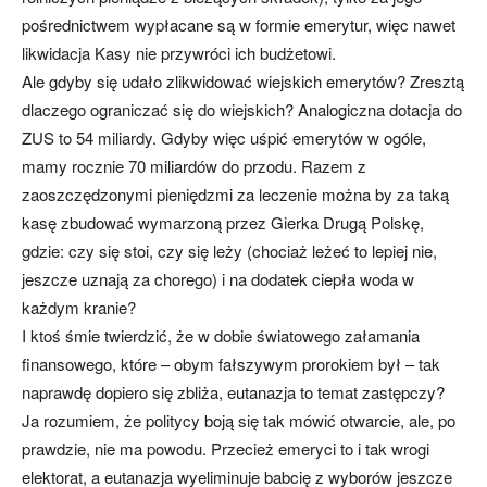
pośrednictwem wypłacane są w formie emerytur, więc nawet
likwidacja Kasy nie przywróci ich budżetowi.
Ale gdyby się udało zlikwidować wiejskich emerytów? Zresztą
dlaczego ograniczać się do wiejskich? Analogiczna dotacja do
ZUS to 54 miliardy. Gdyby więc uśpić emerytów w ogóle,
mamy rocznie 70 miliardów do przodu. Razem z
zaoszczędzonymi pieniędzmi za leczenie można by za taką
kasę zbudować wymarzoną przez Gierka Drugą Polskę,
gdzie: czy się stoi, czy się leży (chociaż leżeć to lepiej nie,
jeszcze uznają za chorego) i na dodatek ciepła woda w
każdym kranie?
I ktoś śmie twierdzić, że w dobie światowego załamania
finansowego, które – obym fałszywym prorokiem był – tak
naprawdę dopiero się zbliża, eutanazja to temat zastępczy?
Ja rozumiem, że politycy boją się tak mówić otwarcie, ale, po
prawdzie, nie ma powodu. Przecież emeryci to i tak wrogi
elektorat, a eutanazja wyeliminuje babcię z wyborów jeszcze