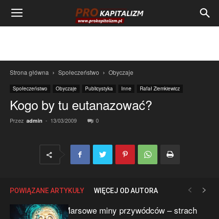
Strona główna
Społeczeństwo
Obyczaje
Społeczeństwo
Obyczaje
Publicystyka
Inne
Rafał Ziemkiewicz
Kogo by tu eutanazować?
Przez
-
13/03/2009
0
admin
POWIĄZANE ARTYKUŁY
WIĘCEJ OD AUTORA
Marsowe miny przywódców – strach