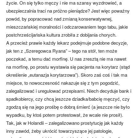
życie. On się tylko męczy i nie ma szansy wyzdrowieć, a
ubezpieczalnia traci na próżno pieniądze? Jest więc poważny
powód, by popracować nad zmianą konserwatywnej,
mieszczańskiej moralności i odczarowaniem tego tabu, jakie
postchrześcijańska kultura zrobiła z dobijania chorych.
A przecież prawie każdy lekarz podejmuje podobne decyzje,
jak ten z „Szeregowca Ryana” – tego na stół, ten może
poczekać, a temu dać morfinę. U nas zresztą nie ma nawet
na morfinę, po prostu wystawia się pacjenta na korytarz (stąd
określenie „eutanazja korytarzowa”). Skoro zaś coś i tak ma
miejsce, to nowoczesność nakazuje się z tym pogodzić,
zalegalizować i uregulować przepisami. Niech decyduje bank i
spadkobiercy, czy chcą jeszcze dziadka/babcię męczyć, czy
zgodzą się na jego prośbę o dobrą śmierć (a jeszcze nie było
wypadku, by ktoś potem protestował, że wcale nie prosił).
Tak, jak w Holandii – zalegalizowano prostytucję jak każdy
inny zawód, żeby ukrócić towarzyszące jej patologie,