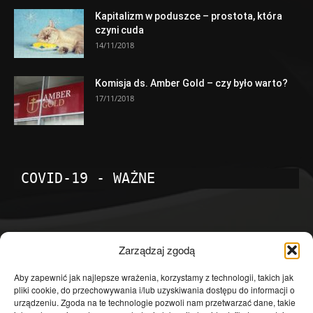
Kapitalizm w poduszce – prostota, która
czyni cuda
14/11/2018
Komisja ds. Amber Gold – czy było warto?
17/11/2018
COVID-19 - WAŻNE
POPULARNE KATEGORIE
Zarządzaj zgodą
Temat dnia
4601
Aby zapewnić jak najlepsze wrażenia, korzystamy z technologii, takich jak
pliki cookie, do przechowywania i/lub uzyskiwania dostępu do informacji o
Publicystyka
4363
urządzeniu. Zgoda na te technologie pozwoli nam przetwarzać dane, takie