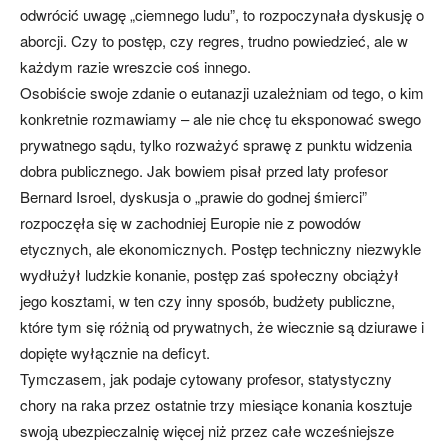
odwrócić uwagę „ciemnego ludu”, to rozpoczynała dyskusję o
aborcji. Czy to postęp, czy regres, trudno powiedzieć, ale w
każdym razie wreszcie coś innego.
Osobiście swoje zdanie o eutanazji uzależniam od tego, o kim
konkretnie rozmawiamy – ale nie chcę tu eksponować swego
prywatnego sądu, tylko rozważyć sprawę z punktu widzenia
dobra publicznego. Jak bowiem pisał przed laty profesor
Bernard Isroel, dyskusja o „prawie do godnej śmierci”
rozpoczęła się w zachodniej Europie nie z powodów
etycznych, ale ekonomicznych. Postęp techniczny niezwykle
wydłużył ludzkie konanie, postęp zaś społeczny obciążył
jego kosztami, w ten czy inny sposób, budżety publiczne,
które tym się różnią od prywatnych, że wiecznie są dziurawe i
dopięte wyłącznie na deficyt.
Tymczasem, jak podaje cytowany profesor, statystyczny
chory na raka przez ostatnie trzy miesiące konania kosztuje
swoją ubezpieczalnię więcej niż przez całe wcześniejsze