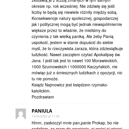
zestawią je z liczbą zmarłych w tym samym
okresie np. rok wcześniej. Nie zdziwię się jeśli
liczby te będą się niewiele różniły między sobą.
Konsekwencje natury społecznej, gospodarczej
jak i politycznej mogą być jednak niewspółmiernie
większe przez to właśnie, że mieliśmy do
czynienia z tak wielką paniką. Ale żeby Panią
uspokoić, jestem w stanie dopuścić do siebie
myśl, że to rzeczywista zaraza, która zdziesiątkuje
ludzkość. Nawet zacząłem czytać Apokalipsę św.
Jana. I jeśli tak jest to nawet 100 Morawieckich,
1000 Szumowskich i 1000000 Kaczyńskich, nie
mówiąc już o śmiesznych ludzikach z opozycji, nic
tu nie pomoże.
Ksiądz Najmowicz jest księdzem rzymsko-
katolickim.
Pozdrawiam
PANIULA
14/04/2020 at 11:45
Hmm, zaskoczył mnie pan,panie Prokap, bo nie
sadziłam, ze mam do czynienia ,ni mniej ni wiecej