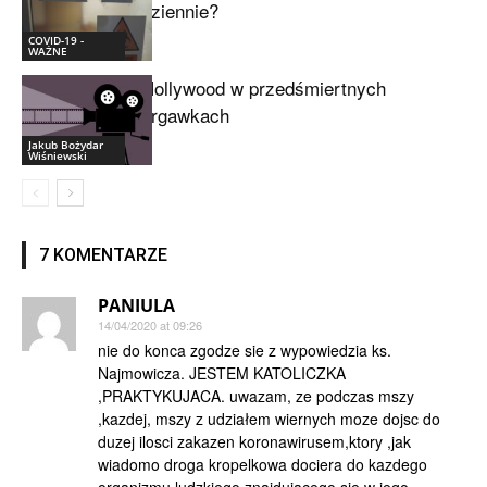
dziennie?
COVID-19 -
WAŻNE
Hollywood w przedśmiertnych
drgawkach
Jakub Bożydar
Wiśniewski
7 KOMENTARZE
PANIULA
14/04/2020 at 09:26
nie do konca zgodze sie z wypowiedzia ks.
Najmowicza. JESTEM KATOLICZKA
,PRAKTYKUJACA. uwazam, ze podczas mszy
,kazdej, mszy z udziałem wiernych moze dojsc do
duzej ilosci zakazen koronawirusem,ktory ,jak
wiadomo droga kropelkowa dociera do kazdego