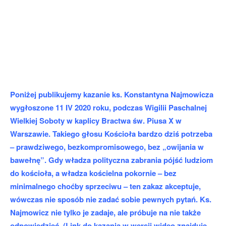
Poniżej publikujemy kazanie ks. Konstantyna Najmowicza
wygłoszone 11 IV 2020 roku, podczas Wigilii Paschalnej
Wielkiej Soboty w kaplicy Bractwa św. Piusa X w
Warszawie. Takiego głosu Kościoła bardzo dziś potrzeba
– prawdziwego, bezkompromisowego, bez „owijania w
bawełnę”. Gdy władza polityczna zabrania pójść ludziom
do kościoła, a władza kościelna pokornie – bez
minimalnego choćby sprzeciwu – ten zakaz akceptuje,
wówczas nie sposób nie zadać sobie pewnych pytań. Ks.
Najmowicz nie tylko je zadaje, ale próbuje na nie także
odpowiedzieć. (Link do kazania w wersji wideo znajduje