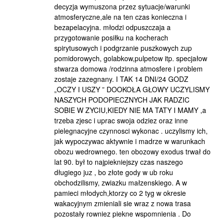
decyzja wymuszona przez sytuacje/warunki
atmosferyczne,ale na ten czas konieczna i
bezapelacyjna. młodzi odpuszczaja a
przygotowanie posiłku na kocherach
spirytusowych i podgrzanie puszkowych zup
pomidorowych, golabkow,pulpetow itp. specjałow
stwarza domowa /rodzinna atmosfere i problem
zostaje zazegnany. I TAK 14 DNI/24 GODZ
„OCZY I USZY ” DOOKOŁA GŁOWY UCZYLISMY
NASZYCH PODOPIECZNYCH JAK RADZIC
SOBIE W ZYCIU,KIEDY NIE MA TATY I MAMY ,a
trzeba zjesc i uprac swoja odziez oraz inne
pielegnacyjne czynnosci wykonac . uczylismy ich,
jak wypoczywac aktywnie i madrze w warunkach
obozu wedrownego. ten obozowy exodus trwał do
lat 90. był to najpiekniejszy czas naszego
długiego juz , bo złote gody w ub roku
obchodzilismy, zwiazku małzenskiego. A w
pamieci młodych,ktorzy co 2 tyg w okresie
wakacyjnym zmieniali sie wraz z nowa trasa
pozostały rowniez piekne wspomnienia . Do