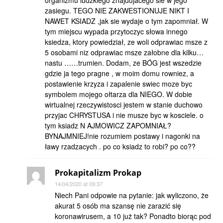
organizmu ludzkiego znajdujacego sie w jego
zasiegu. TEGO NIE ZAKWESTIONUJE NIKT I
NAWET KSIADZ ,jak sie wydaje o tym zapomniał. W
tym miejscu wypada przytoczyc słowa innego
ksiedza, ktory powiedział, ze woli odprawiac msze z
5 osobami niz odprawiac msze załobne dla kilku…
nastu ……trumien. Dodam, ze BÓG jest wszedzie
gdzie ja tego pragne , w moim domu rowniez, a
postawienie krzyza i zapalenie swiec moze byc
symbolem mojego ołtarza dla NIEGO. W dobie
wirtualnej rzeczywistosci jestem w stanie duchowo
przyjac CHRYSTUSA i nie musze byc w kosciele. o
tym ksiadz N AJMOWICZ ZAPOMNIAŁ?
BYNAJMNIEJ!nie rozumiem postawy i nagonki na
ławy rzadzacych . po co ksiadz to robi? po co??
Prokapitalizm Prokap
14/04/2020 at 09:37
Niech Pani odpowie na pytanie: jak wyliczono, że
akurat 5 osób ma szansę nie zarazić się
koronawirusem, a 10 już tak? Ponadto biorąc pod