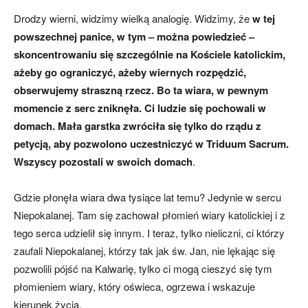
Drodzy wierni, widzimy wielką analogię. Widzimy, że
w tej
powszechnej panice, w tym – można powiedzieć –
skoncentrowaniu się szczególnie na Kościele katolickim,
ażeby go ograniczyć, ażeby wiernych rozpędzić,
obserwujemy straszną rzecz. Bo ta wiara, w pewnym
momencie z serc zniknęła. Ci ludzie się pochowali w
domach. Mała garstka zwróciła się tylko do rządu z
petycją, aby pozwolono uczestniczyć w Triduum Sacrum.
Wszyscy pozostali w swoich domach
.
Gdzie płonęła wiara dwa tysiące lat temu? Jedynie w sercu
Niepokalanej. Tam się zachował płomień wiary katolickiej i z
tego serca udzielił się innym. I teraz, tylko nieliczni, ci którzy
zaufali Niepokalanej, którzy tak jak św. Jan, nie lękając się
pozwolili pójść na Kalwarię, tylko ci mogą cieszyć się tym
płomieniem wiary, który oświeca, ogrzewa i wskazuje
kierunek życia.