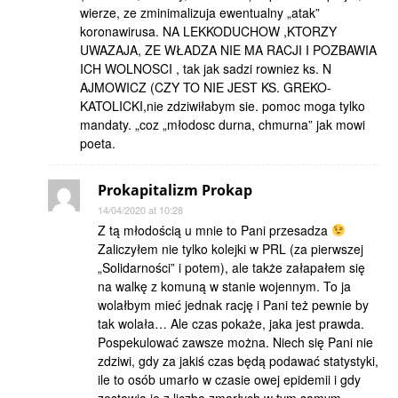
wierze, ze zminimalizuja ewentualny „atak”
koronawirusa. NA LEKKODUCHOW ,KTORZY
UWAZAJA, ZE WŁADZA NIE MA RACJI I POZBAWIA
ICH WOLNOSCI , tak jak sadzi rowniez ks. N
AJMOWICZ (CZY TO NIE JEST KS. GREKO-
KATOLICKI,nie zdziwiłabym sie. pomoc moga tylko
mandaty. „coz „młodosc durna, chmurna” jak mowi
poeta.
Prokapitalizm Prokap
14/04/2020 at 10:28
Z tą młodością u mnie to Pani przesadza
Zaliczyłem nie tylko kolejki w PRL (za pierwszej
„Solidarności” i potem), ale także załapałem się
na walkę z komuną w stanie wojennym. To ja
wolałbym mieć jednak rację i Pani też pewnie by
tak wolała… Ale czas pokaże, jaka jest prawda.
Pospekulować zawsze można. Niech się Pani nie
zdziwi, gdy za jakiś czas będą podawać statystyki,
ile to osób umarło w czasie owej epidemii i gdy