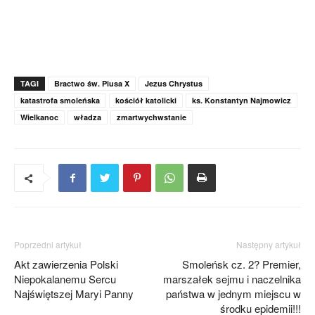
TAGI
Bractwo św. Piusa X
Jezus Chrystus
katastrofa smoleńska
kościół katolicki
ks. Konstantyn Najmowicz
Wielkanoc
władza
zmartwychwstanie
Poprzedni artykuł
Następny artykuł
Akt zawierzenia Polski
Smoleńsk cz. 2? Premier,
Niepokalanemu Sercu
marszałek sejmu i naczelnika
Najświętszej Maryi Panny
państwa w jednym miejscu w
środku epidemii!!!