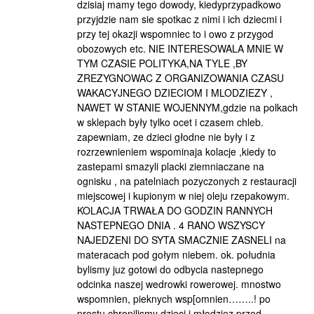
dzisiaj mamy tego dowody, kiedyprzypadkowo
przyjdzie nam sie spotkac z nimi i ich dziecmi i
przy tej okazji wspomniec to i owo z przygod
obozowych etc. NIE INTERESOWALA MNIE W
TYM CZASIE POLITYKA,NA TYLE ,BY
ZREZYGNOWAC Z ORGANIZOWANIA CZASU
WAKACYJNEGO DZIECIOM I MLODZIEZY ,
NAWET W STANIE WOJENNYM,gdzie na polkach
w sklepach były tylko ocet i czasem chleb.
zapewniam, ze dzieci głodne nie były i z
rozrzewnieniem wspominaja kolacje ,kiedy to
zastepami smazyli placki ziemniaczane na
ognisku , na patelniach pozyczonych z restauracji
miejscowej i kupionym w niej oleju rzepakowym.
KOLACJA TRWAŁA DO GODZIN RANNYCH
NASTEPNEGO DNIA . 4 RANO WSZYSCY
NAJEDZENI DO SYTA SMACZNIE ZASNELI na
materacach pod gołym niebem. ok. południa
bylismy juz gotowi do odbycia nastepnego
odcinka naszej wedrowki rowerowej. mnostwo
wspomnien, pieknych wsp[omnien……..! po
prostu chronilismy dzieci i młodziez przed