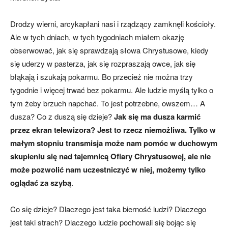
Drodzy wierni, arcykapłani nasi i rządzący zamknęli kościoły.
Ale w tych dniach, w tych tygodniach miałem okazję
obserwować, jak się sprawdzają słowa Chrystusowe, kiedy
się uderzy w pasterza, jak się rozpraszają owce, jak się
błąkają i szukają pokarmu. Bo przecież nie można trzy
tygodnie i więcej trwać bez pokarmu. Ale ludzie myślą tylko o
tym żeby brzuch napchać. To jest potrzebne, owszem… A
dusza? Co z duszą się dzieje?
Jak się ma dusza karmić
przez ekran telewizora?
Jest to rzecz niemożliwa. Tylko w
małym stopniu transmisja może nam pomóc w duchowym
skupieniu się nad tajemnicą Ofiary Chrystusowej, ale nie
może pozwolić nam uczestniczyć w niej,
m
ożemy tylko
oglądać za szybą
.
Co się dzieje? Dlaczego jest taka bierność ludzi? Dlaczego
jest taki strach? Dlaczego ludzie pochowali się bojąc się