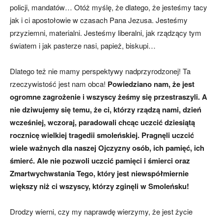
policji, mandatów… Otóż myślę, że dlatego, że jesteśmy tacy
jak i ci apostołowie w czasach Pana Jezusa. Jesteśmy
przyziemni, materialni. Jesteśmy liberalni, jak rządzący tym
światem i jak pasterze nasi, papież, biskupi…
Dlatego też nie mamy perspektywy nadprzyrodzonej! Ta
rzeczywistość jest nam obca!
Powiedziano nam, że jest
ogromne zagrożenie i wszyscy żeśmy się przestraszyli. A
nie dziwujemy się temu, że ci, którzy rządzą nami, dzień
wcześniej, wczoraj, paradowali chcąc uczcić dziesiątą
rocznicę wielkiej tragedii smoleńskiej. Pragnęli uczcić
wiele ważnych dla naszej Ojczyzny osób, ich pamięć, ich
śmierć. Ale nie pozwoli uczcić pamię
ci
i śmier
ci
oraz
Z
martwychwstani
a
T
ego, który jest niewspółmiernie
większy niż ci wszyscy, którzy zginęli w Smoleńsku!
Drodzy wierni, czy my naprawdę wierzymy, że jest życie