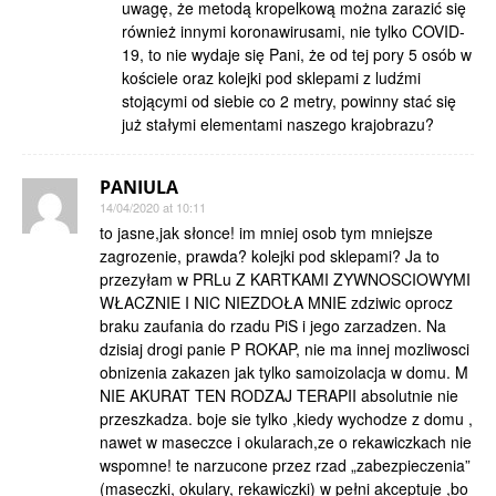
uwagę, że metodą kropelkową można zarazić się
również innymi koronawirusami, nie tylko COVID-
19, to nie wydaje się Pani, że od tej pory 5 osób w
kościele oraz kolejki pod sklepami z ludźmi
stojącymi od siebie co 2 metry, powinny stać się
już stałymi elementami naszego krajobrazu?
PANIULA
14/04/2020 at 10:11
to jasne,jak słonce! im mniej osob tym mniejsze
zagrozenie, prawda? kolejki pod sklepami? Ja to
przezyłam w PRLu Z KARTKAMI ZYWNOSCIOWYMI
WŁACZNIE I NIC NIEZDOŁA MNIE zdziwic oprocz
braku zaufania do rzadu PiS i jego zarzadzen. Na
dzisiaj drogi panie P ROKAP, nie ma innej mozliwosci
obnizenia zakazen jak tylko samoizolacja w domu. M
NIE AKURAT TEN RODZAJ TERAPII absolutnie nie
przeszkadza. boje sie tylko ,kiedy wychodze z domu ,
nawet w maseczce i okularach,ze o rekawiczkach nie
wspomne! te narzucone przez rzad „zabezpieczenia”
(maseczki, okulary, rekawiczki) w pełni akceptuje ,bo