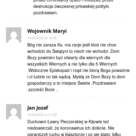
destrukcja ówczesnej prlowskiej polityki.
pozdrawiam.
Wojownik Maryi
14/04/2020 at 12:08
Bóg nie zaraza Ks. ma racje jeśli ktoś nie chce
wchodzić do Świątyni to niech nie wchodzi .Dom
Bozy powinien być otwarty dla wiernych dla
wszystkich Wiernych a nie tylko dla 5 Wiernych
.Widocznie Episkopad i rząd nie biorą Boga poważnie
i ci ludzie co tak sądzą .Myślą ze Dom Bozy to dom
gospodarczy a to miejsce Świete .Pozdrawiam
,szcześć Boze ..
Jan Jozef
14/04/2020 at 21:53
Duchowni Ławry Pieczerskiej w Kijowie też
niedowierzali, że koronawirus ich dotknie. Nie
ograniczyli ruchu w klasztorze i co się stało: kilku