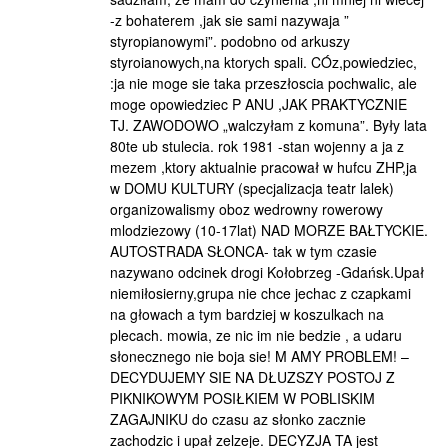
-z bohaterem ,jak sie sami nazywaja ”
styropianowymi”. podobno od arkuszy
styroianowych,na ktorych spali. CÓz,powiedziec,
:ja nie moge sie taka przeszłoscia pochwalic, ale
moge opowiedziec P ANU ,JAK PRAKTYCZNIE
TJ. ZAWODOWO „walczyłam z komuna”. Były lata
80te ub stulecia. rok 1981 -stan wojenny a ja z
mezem ,ktory aktualnie pracował w hufcu ZHP,ja
w DOMU KULTURY (specjalizacja teatr lalek)
organizowalismy oboz wedrowny rowerowy
mlodziezowy (10-17lat) NAD MORZE BAŁTYCKIE.
AUTOSTRADA SŁONCA- tak w tym czasie
nazywano odcinek drogi Kołobrzeg -Gdańsk.Upał
niemiłosierny,grupa nie chce jechac z czapkami
na głowach a tym bardziej w koszulkach na
plecach. mowia, ze nic im nie bedzie , a udaru
słonecznego nie boja sie! M AMY PROBLEM! –
DECYDUJEMY SIE NA DŁUZSZY POSTOJ Z
PIKNIKOWYM POSIŁKIEM W POBLISKIM
ZAGAJNIKU do czasu az słonko zacznie
zachodzic i upał zelzeje. DECYZJA TA jest