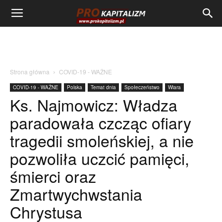
Strona główna
COVID-19 - WAŻNE
COVID-19 - WAŻNE
Polska
Temat dnia
Społeczeństwo
Wiara
Ks. Najmowicz: Władza
paradowała czcząc ofiary
tragedii smoleńskiej, a nie
pozwoliła uczcić pamięci,
śmierci oraz
Zmartwychwstania
Chrystusa