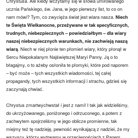
Chrystusa. Ale kiedy wczytamy się w słowa umiłowanego
ucznia Pańskiego, św. Jana, w jego pierwszy list, to co on
nam mówi? Tym, co zwycięża świat jest wiara nasza.
Niech
te Święta Wielkanocne, przeżywane w tak specyficznych,
trudnych, niebezpiecznych – powiedziałbym – dla wiary
naszej
niebezpiecznych warunkach, nie zachwieją naszą
wiarą
. Niech w niej płonie ten płomień wiary, który płonął w
Sercu Niepokalanym Najświętszej Maryi Panny. Ją o to
błagajmy, o to ażeby osłoniła te płomyki, które pod naporem
– być może – tych wszystkich wiadomości, tej całej
propagandy, tych wszystkich informacji i strachu, gdzieś się
zaczynają chwiać.
Chrystus zmartwychwstał i jest z nami! I tak jak widzieliśmy,
do ukrzyżowanego, poniżonego i odrzuconego, a potem z
zachwytem spojrzeliśmy w jego oblicze promienne, tak
miejmy też tę nadzieję, pewność wynikającą z nadziei, że my
wszyscy, którzy wytrwamy w przeciwnościach z Panem