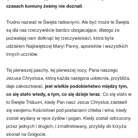
czasach komuny żeśmy nie doznali
.
Trudno nazwać te Święta radosnymi. Ale być może te Święta
są dla nas rzeczywiście bardzo ubogacające, dlatego że
pozwalają nam dotknąć tej rzeczywistości, która była
udziałem Najświętszej Maryi Panny, apostołów i wszystkich
innych uczniów.
Tej pierwszej paschy, tej pierwszej nocy, Pana naszego
Jezusa Chrystusa, którą każda następna uobecnia, przybliża,
daje zakosztować,
jest wielkie podobieństwo między tym,
co się stało wtedy, a tym, co się dzieje teraz
. Co się stało w
to Święte Triduum, kiedy Pan nasz Jezus Chrystus zastawił
się swojemu Kościołowi pod postaciami chleba i wina, kiedy
został wydany w ręce żydów i pogan. Kiedy został odrzucony
przez jednych i drugich, i zmaltretowany, przybity do krzyża
skonał na Golgocie.