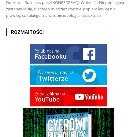
Dobromir Sośnierz, poseł KONFEDERACJI Wolność i Niepodległość
zastanawia się, dlaczego młodzież chętniej popiera lewicę niż
prawicę, co takiego ma w sobie ideologia lewacka, że...
ROZMAITOŚCI