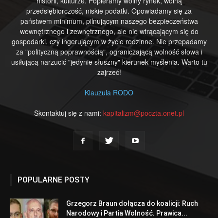
historii, kulturze. Popieramy wolny rynek, wolną
przedsiębiorczość, niskie podatki. Opowiadamy się za
państwem minimum, pilnującym naszego bezpieczeństwa
wewnętrznego i zewnętrznego, ale nie wtrącającym się do
gospodarki, czy ingerującym w życie rodzinne. Nie przepadamy
za "polityczną poprawnością", ograniczającą wolność słowa i
usiłującą narzucić "jedynie słuszny" kierunek myślenia. Warto tu
zajrzeć!
Klauzula RODO
Skontaktuj się z nami:
kapitalizm@poczta.onet.pl
POPULARNE POSTY
Grzegorz Braun dołącza do koalicji: Ruch
Narodowy i Partia Wolność. Prawica...