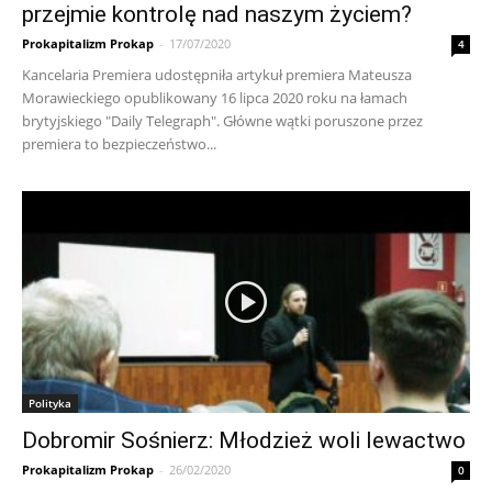
przejmie kontrolę nad naszym życiem?
Prokapitalizm Prokap
-
17/07/2020
4
Kancelaria Premiera udostępniła artykuł premiera Mateusza
Morawieckiego opublikowany 16 lipca 2020 roku na łamach
brytyjskiego "Daily Telegraph". Główne wątki poruszone przez
premiera to bezpieczeństwo...
Polityka
Dobromir Sośnierz: Młodzież woli lewactwo
Prokapitalizm Prokap
-
26/02/2020
0