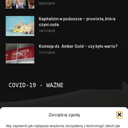
05/01/2019
Kapitalizm w poduszce – prostota, która
czyni cuda
14/11/2018
Komisja ds. Amber Gold – czy było warto?
17/11/2018
COVID-19 - WAŻNE
POPULARNE KATEGORIE
Zarządzaj zgodą
Temat dnia
4602
Aby zapewnić jak najlepsze wrażenia, korzystamy z technologii, takich jak