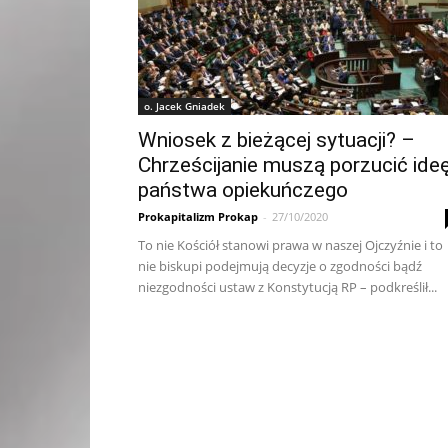
o. Jacek Gniadek
Wniosek z bieżącej sytuacji? –
Chrześcijanie muszą porzucić ide
państwa opiekuńczego
Prokapitalizm Prokap
-
27/10/2020
To nie Kościół stanowi prawa w naszej Ojczyźnie i to
nie biskupi podejmują decyzje o zgodności bądź
niezgodności ustaw z Konstytucją RP – podkreślił...