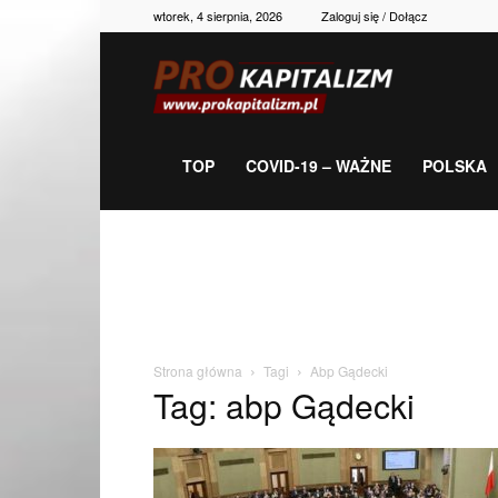
wtorek, 4 sierpnia, 2026
Zaloguj się / Dołącz
Prokapitalizm,
gospodarka,
TOP
COVID-19 – WAŻNE
POLSKA
polityka,
historia,
Strona główna
Tagi
Abp Gądecki
Tag: abp Gądecki
newsy