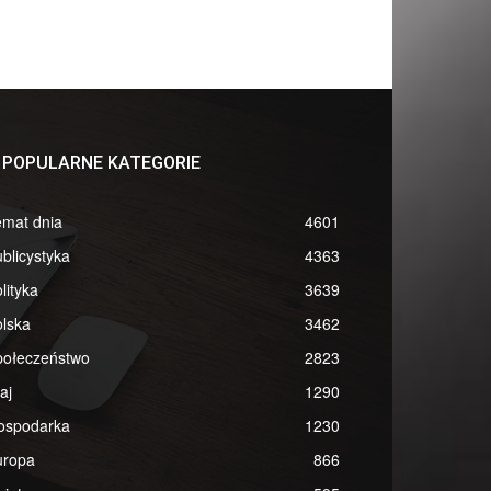
POPULARNE KATEGORIE
emat dnia
4601
blicystyka
4363
lityka
3639
lska
3462
połeczeństwo
2823
aj
1290
ospodarka
1230
uropa
866