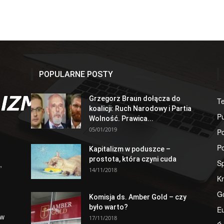
POPULARNE POSTY
Grzegorz Braun dołącza do
T
koalicji: Ruch Narodowy i Partia
Pu
Wolność. Prawica...
05/01/2019
Po
Po
Kapitalizm w poduszce –
prostota, która czyni cuda
S
,
14/11/2018
Kr
G
Komisja ds. Amber Gold – czy
było warto?
E
 w
17/11/2018