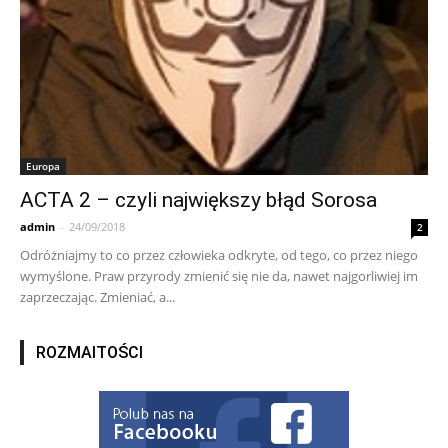
Europa
ACTA 2 – czyli największy błąd Sorosa
admin
-
24/09/2018
2
Odróżniajmy to co przez człowieka odkryte, od tego, co przez niego
wymyślone. Praw przyrody zmienić się nie da, nawet najgorliwiej im
zaprzeczając. Zmieniać, a...
ROZMAITOŚCI