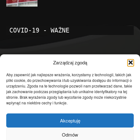
COVID-19 - WAŻNE
POPULARNE KATEGORIE
Zarządzaj zgodą
Temat dnia
4601
Aby zapewnić jak najlepsze wrażenia, korzystamy z technologii, takich jak
pliki cookie, do przechowywania i/lub uzyskiwania dostępu do informacji o
Publicystyka
4363
urządzeniu. Zgoda na te technologie pozwoli nam przetwarzać dane, takie
jak zachowanie podczas przeglądania lub unikalne identyfikatory na tej
Polityka
3639
stronie. Brak wyrażenia zgody lub wycofanie zgody może niekorzystnie
Polska
3462
wpłynąć na niektóre cechy i funkcje.
Społeczeństwo
2823
Akceptuję
Kraj
1290
Gospodarka
1230
Odmów