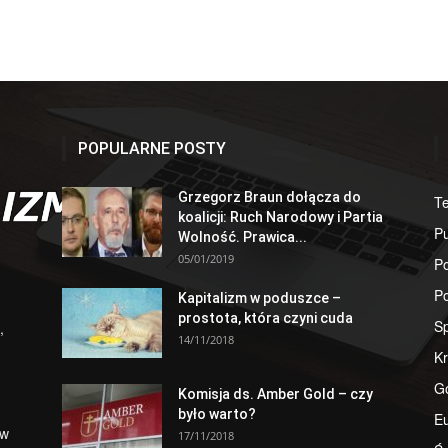
POPULARNE POSTY
Grzegorz Braun dołącza do
T
koalicji: Ruch Narodowy i Partia
Pu
Wolność. Prawica...
05/01/2019
Po
Po
Kapitalizm w poduszce –
prostota, która czyni cuda
S
,
14/11/2018
Kr
G
Komisja ds. Amber Gold – czy
było warto?
E
 w
17/11/2018