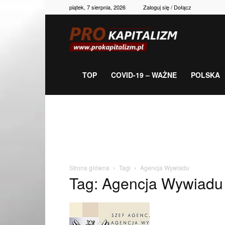
piątek, 7 sierpnia, 2026
Zaloguj się / Dołącz
Prokapitalizm,
gospodarka,
TOP
COVID-19 – WAŻNE
POLSKA
polityka,
historia,
Strona główna
Tagi
Agencja Wywiadu
Tag: Agencja Wywiadu
newsy