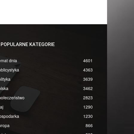
POPULARNE KATEGORIE
emat dnia
4601
blicystyka
4363
lityka
3639
lska
3462
połeczeństwo
2823
aj
1290
ospodarka
1230
uropa
866