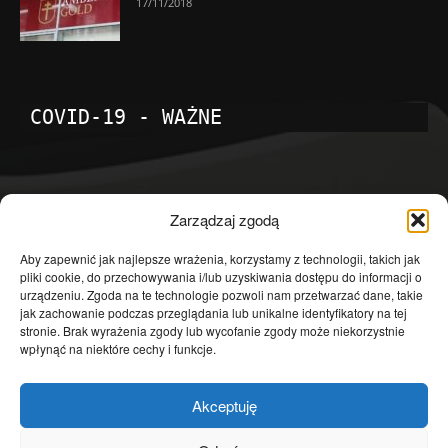
17/11/2018
COVID-19 - WAŻNE
POPULARNE KATEGORIE
Zarządzaj zgodą
Temat dnia
4601
Aby zapewnić jak najlepsze wrażenia, korzystamy z technologii, takich jak
pliki cookie, do przechowywania i/lub uzyskiwania dostępu do informacji o
Publicystyka
4363
urządzeniu. Zgoda na te technologie pozwoli nam przetwarzać dane, takie
jak zachowanie podczas przeglądania lub unikalne identyfikatory na tej
Polityka
3639
stronie. Brak wyrażenia zgody lub wycofanie zgody może niekorzystnie
Polska
3462
wpłynąć na niektóre cechy i funkcje.
Społeczeństwo
2823
Akceptuję
Kraj
1290
Gospodarka
1230