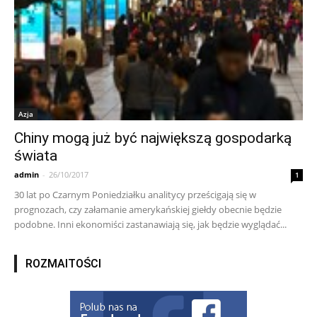
Azja
Chiny mogą już być największą gospodarką
świata
admin
-
26/10/2017
1
30 lat po Czarnym Poniedziałku analitycy prześcigają się w
prognozach, czy załamanie amerykańskiej giełdy obecnie będzie
podobne. Inni ekonomiści zastanawiają się, jak będzie wyglądać...
ROZMAITOŚCI