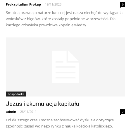
Prokapitalizm Prokap
-
19/11/2023
0
Smutną prawdą o naturze ludzkiej jest nasza niechęć do wyciągania
wniosków z błędów, które zostały popełnione w przeszłości. Dla
każdego człowieka prawdziwą kopalnią wiedzy...
Gospodarka
Jezus i akumulacja kapitału
admin
-
28/11/2011
7
Od dłuższego czasu można zaobserwować dyskusje dotyczące
zgodności zasad wolnego rynku z nauką kościoła katolickiego.