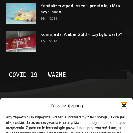
Kapitalizm w poduszce – prostota, która
czyni cuda
14/11/2018
Komisja ds. Amber Gold – czy było warto?
17/11/2018
COVID-19 - WAŻNE
POPULARNE KATEGORIE
Zarządzaj zgodą
Temat dnia
4601
Aby zapewnić jak najlepsze wrażenia, korzystamy z technologii, takich jak
pliki cookie, do przechowywania i/lub uzyskiwania dostępu do informacji o
Publicystyka
4363
urządzeniu. Zgoda na te technologie pozwoli nam przetwarzać dane, takie
jak zachowanie podczas przeglądania lub unikalne identyfikatory na tej