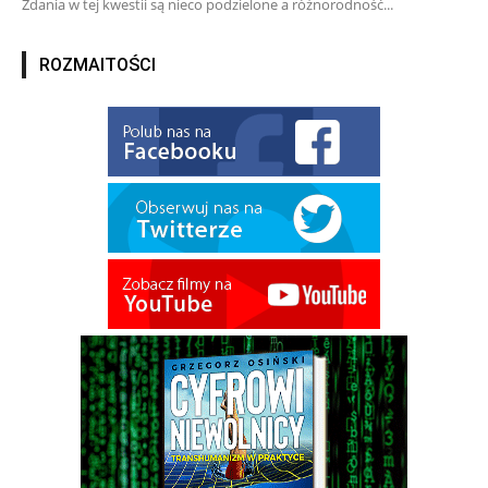
Zdania w tej kwestii są nieco podzielone a różnorodność...
ROZMAITOŚCI