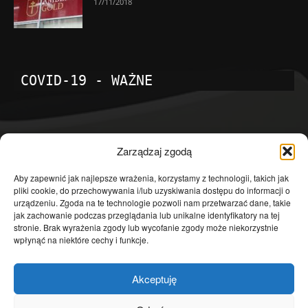
17/11/2018
COVID-19 - WAŻNE
POPULARNE KATEGORIE
Zarządzaj zgodą
Temat dnia
4601
Aby zapewnić jak najlepsze wrażenia, korzystamy z technologii, takich jak
pliki cookie, do przechowywania i/lub uzyskiwania dostępu do informacji o
Publicystyka
4363
urządzeniu. Zgoda na te technologie pozwoli nam przetwarzać dane, takie
jak zachowanie podczas przeglądania lub unikalne identyfikatory na tej
Polityka
3639
stronie. Brak wyrażenia zgody lub wycofanie zgody może niekorzystnie
Polska
3462
wpłynąć na niektóre cechy i funkcje.
Społeczeństwo
2823
Akceptuję
Kraj
1290
Gospodarka
1230