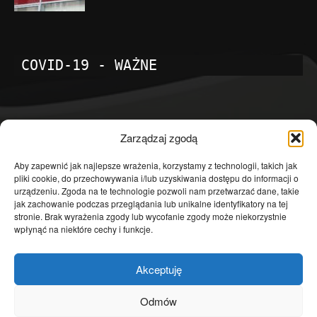
COVID-19 - WAŻNE
POPULARNE KATEGORIE
Zarządzaj zgodą
Temat dnia
4601
Aby zapewnić jak najlepsze wrażenia, korzystamy z technologii, takich jak
pliki cookie, do przechowywania i/lub uzyskiwania dostępu do informacji o
Publicystyka
4363
urządzeniu. Zgoda na te technologie pozwoli nam przetwarzać dane, takie
jak zachowanie podczas przeglądania lub unikalne identyfikatory na tej
Polityka
3639
stronie. Brak wyrażenia zgody lub wycofanie zgody może niekorzystnie
Polska
3462
wpłynąć na niektóre cechy i funkcje.
Społeczeństwo
2823
Akceptuję
Kraj
1290
Gospodarka
1230
Odmów
Europa
866