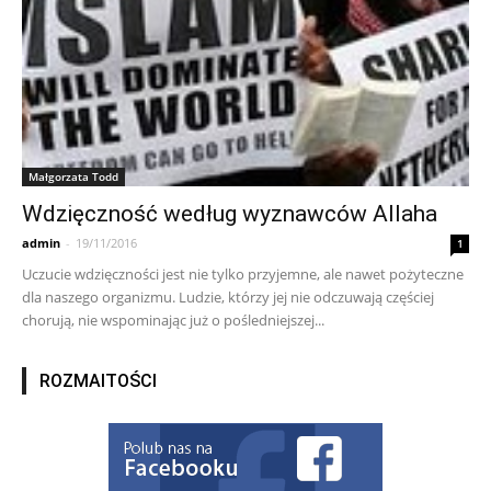
Małgorzata Todd
Wdzięczność według wyznawców Allaha
admin
-
19/11/2016
1
Uczucie wdzięczności jest nie tylko przyjemne, ale nawet pożyteczne
dla naszego organizmu. Ludzie, którzy jej nie odczuwają częściej
chorują, nie wspominając już o pośledniejszej...
ROZMAITOŚCI