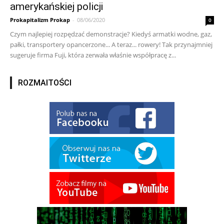
amerykańskiej policji
Prokapitalizm Prokap
-
08/06/2020
0
Czym najlepiej rozpędzać demonstracje? Kiedyś armatki wodne, gaz,
pałki, transportery opancerzone... A teraz... rowery! Tak przynajmniej
sugeruje firma Fuji, która zerwała właśnie współpracę z...
ROZMAITOŚCI