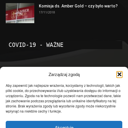
Komisja ds. Amber Gold – czy było warto?
17/11/2018
COVID-19 - WAŻNE
POPULARNE KATEGORIE
Zarządzaj zgodą
Temat dnia
4601
Aby zapewnić jak najlepsze wrażenia, korzystamy z technologii, takich jak
pliki cookie, do przechowywania i/lub uzyskiwania dostępu do informacji o
Publicystyka
4363
urządzeniu. Zgoda na te technologie pozwoli nam przetwarzać dane, takie
jak zachowanie podczas przeglądania lub unikalne identyfikatory na tej
Polityka
3639
stronie. Brak wyrażenia zgody lub wycofanie zgody może niekorzystnie
Polska
3462
wpłynąć na niektóre cechy i funkcje.
Społeczeństwo
2823
Akceptuję