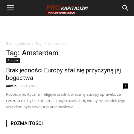
Strona główna
Tagi
Amsterdam
Tag: Amsterdam
Europa
Brak jedności Europy stał się przyczyną jej
bogactwa
admin
-
15/11/2017
1
Rozbicie polityczne i religijne średniowiecznej Europy sprawiło, że
cenzura nie była skuteczna i mógł rozwijać się wolny rynek idei. Jego
skutkiem była rewolucja przemysłowa...
ROZMAITOŚCI