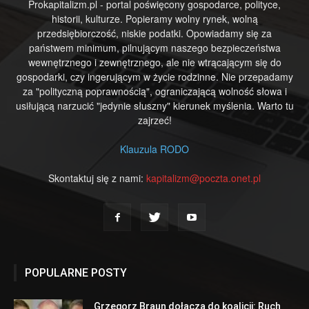
Prokapitalizm.pl - portal poświęcony gospodarce, polityce,
historii, kulturze. Popieramy wolny rynek, wolną
przedsiębiorczość, niskie podatki. Opowiadamy się za
państwem minimum, pilnującym naszego bezpieczeństwa
wewnętrznego i zewnętrznego, ale nie wtrącającym się do
gospodarki, czy ingerującym w życie rodzinne. Nie przepadamy
za "polityczną poprawnością", ograniczającą wolność słowa i
usiłującą narzucić "jedynie słuszny" kierunek myślenia. Warto tu
zajrzeć!
Klauzula RODO
Skontaktuj się z nami:
kapitalizm@poczta.onet.pl
POPULARNE POSTY
Grzegorz Braun dołącza do koalicji: Ruch