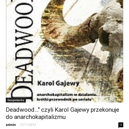
Gospodarka
Deadwood…" czyli Karol Gajewy przekonuje
do anarchokapitalizmu
admin
-
27/11/2012
3