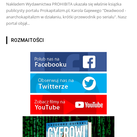
Nakładem Wydawnictwa PROHIBITA ukazała się właśnie książka
publicysty portalu Prokapitalizm.pl, Karola Gajewego "Deadwood -
anarchokapitalizm w działaniu, krótki przewodnik po serialu". Nasz
portal objął...
ROZMAITOŚCI