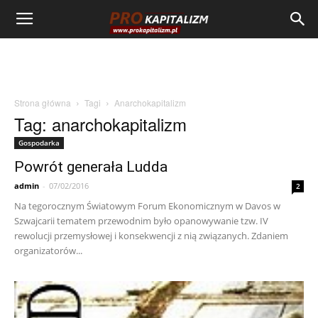
Strona główna
Tagi
Anarchokapitalizm
Tag: anarchokapitalizm
Gospodarka
Powrót generała Ludda
admin
-
07/02/2016
2
Na tegorocznym Światowym Forum Ekonomicznym w Davos w
Szwajcarii tematem przewodnim było opanowywanie tzw. IV
rewolucji przemysłowej i konsekwencji z nią związanych. Zdaniem
organizatorów...