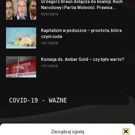
Grzegorz Braun dołącza do koalicji: Ruch
Narodowy i Partia Wolność. Prawica...
05/01/2019
Kapitalizm w poduszce – prostota, która
czyni cuda
14/11/2018
Komisja ds. Amber Gold – czy było warto?
17/11/2018
COVID-19 - WAŻNE
POPULARNE KATEGORIE
Zarządzaj zgodą