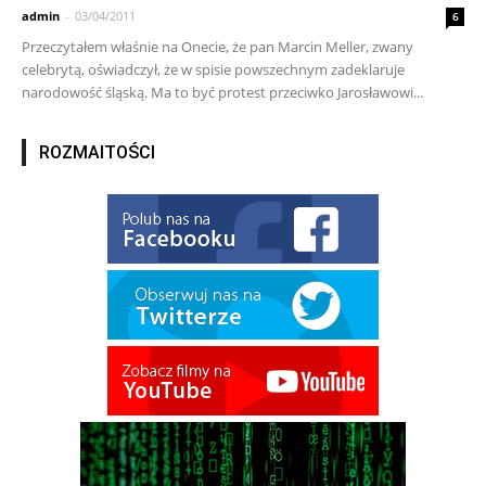
admin
-
03/04/2011
6
Przeczytałem właśnie na Onecie, że pan Marcin Meller, zwany
celebrytą, oświadczył, że w spisie powszechnym zadeklaruje
narodowość śląską. Ma to być protest przeciwko Jarosławowi...
ROZMAITOŚCI