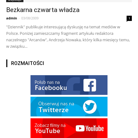
Bezkarna czwarta władza
admin
-
03/08/2009
1
"Dziennik" publikuje interesującą dyskusję na temat mediów w
Polsce. Poniżej zamieszczamy fragment artykułu redaktora
naczelnego "Arcanów", Andrzeja Nowaka, który kilka miesięcy temu,
w związku...
ROZMAITOŚCI