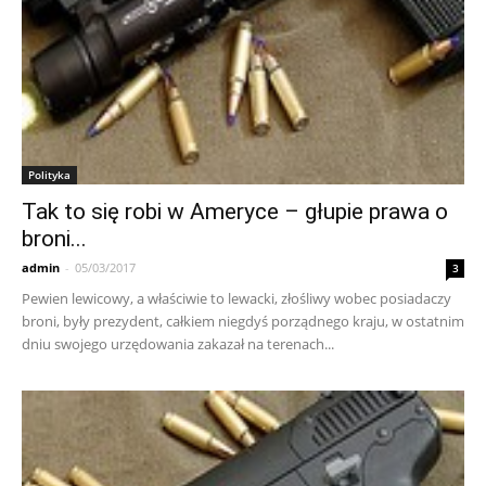
Polityka
Tak to się robi w Ameryce – głupie prawa o
broni...
admin
-
05/03/2017
3
Pewien lewicowy, a właściwie to lewacki, złośliwy wobec posiadaczy
broni, były prezydent, całkiem niegdyś porządnego kraju, w ostatnim
dniu swojego urzędowania zakazał na terenach...