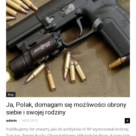
Kraj
Ja, Polak, domagam się możliwości obrony
siebie i swojej rodziny
admin
-
14/01/2015
8
Publikujemy list otwarty jaki do polityków III RP wystosował Andrzej
Turczyn, Prezes Ruchu Obywatelskiego Miłośników Broni. Koniecznie