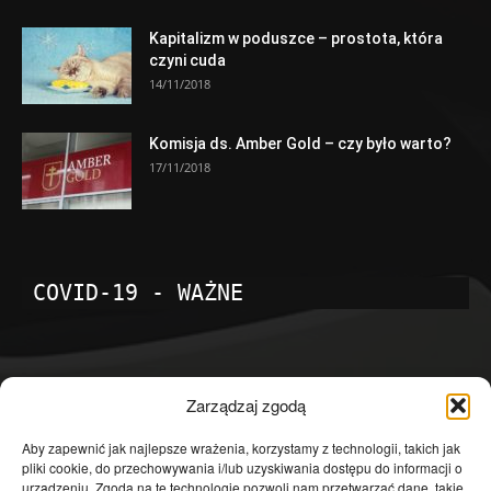
Kapitalizm w poduszce – prostota, która
czyni cuda
14/11/2018
Komisja ds. Amber Gold – czy było warto?
17/11/2018
COVID-19 - WAŻNE
POPULARNE KATEGORIE
Zarządzaj zgodą
Temat dnia
4601
Aby zapewnić jak najlepsze wrażenia, korzystamy z technologii, takich jak
pliki cookie, do przechowywania i/lub uzyskiwania dostępu do informacji o
Publicystyka
4363
urządzeniu. Zgoda na te technologie pozwoli nam przetwarzać dane, takie