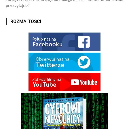
przeczytajcie!
ROZMAITOŚCI