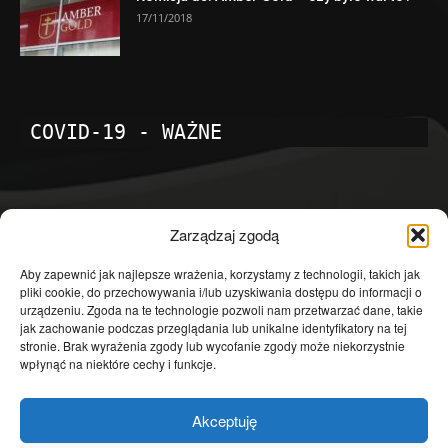
17/11/2018
COVID-19 - WAŻNE
POPULARNE KATEGORIE
Zarządzaj zgodą
Temat dnia
4601
Aby zapewnić jak najlepsze wrażenia, korzystamy z technologii, takich jak
pliki cookie, do przechowywania i/lub uzyskiwania dostępu do informacji o
Publicystyka
4363
urządzeniu. Zgoda na te technologie pozwoli nam przetwarzać dane, takie
jak zachowanie podczas przeglądania lub unikalne identyfikatory na tej
Polityka
3639
stronie. Brak wyrażenia zgody lub wycofanie zgody może niekorzystnie
Polska
3462
wpłynąć na niektóre cechy i funkcje.
Społeczeństwo
2823
Akceptuję
Kraj
1290