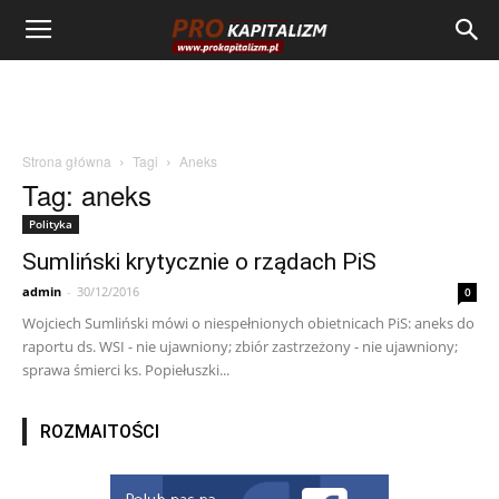
Strona główna
Tagi
Aneks
Tag: aneks
Polityka
Sumliński krytycznie o rządach PiS
admin
-
30/12/2016
0
Wojciech Sumliński mówi o niespełnionych obietnicach PiS: aneks do
raportu ds. WSI - nie ujawniony; zbiór zastrzeżony - nie ujawniony;
sprawa śmierci ks. Popiełuszki...
ROZMAITOŚCI