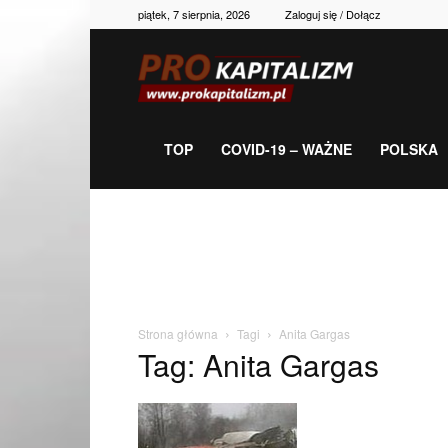
piątek, 7 sierpnia, 2026
Zaloguj się / Dołącz
Prokapitalizm,
gospodarka,
TOP
COVID-19 – WAŻNE
POLSKA
polityka,
historia,
Strona główna
Tagi
Anita Gargas
Tag: Anita Gargas
newsy