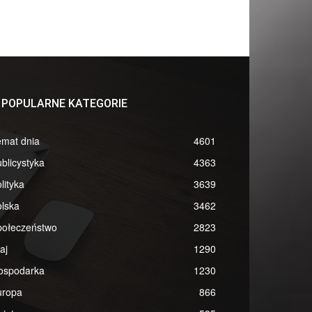
POPULARNE KATEGORIE
emat dnia
4601
blicystyka
4363
lityka
3639
lska
3462
połeczeństwo
2823
aj
1290
ospodarka
1230
uropa
866