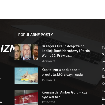
POPULARNE POSTY
Grzegorz Braun dołącza do
T
koalicji: Ruch Narodowy i Partia
Pu
Wolność. Prawica...
05/01/2019
Po
Po
Kapitalizm w poduszce –
prostota, która czyni cuda
S
,
14/11/2018
Kr
G
Komisja ds. Amber Gold – czy
było warto?
E
 w
17/11/2018