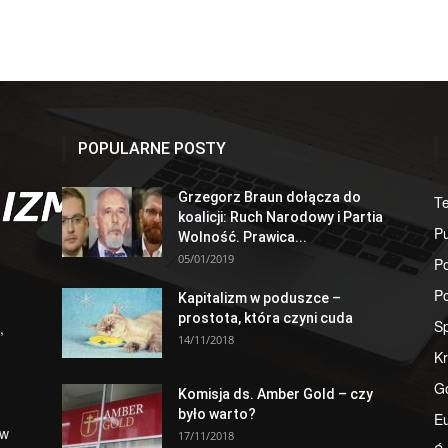
POPULARNE POSTY
Grzegorz Braun dołącza do
T
koalicji: Ruch Narodowy i Partia
Pu
Wolność. Prawica...
05/01/2019
Po
Po
Kapitalizm w poduszce –
prostota, która czyni cuda
S
,
14/11/2018
Kr
G
Komisja ds. Amber Gold – czy
było warto?
E
 w
17/11/2018