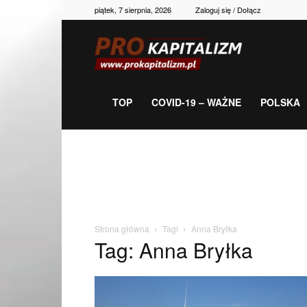
piątek, 7 sierpnia, 2026
Zaloguj się / Dołącz
Prokapitalizm,
gospodarka,
TOP
COVID-19 – WAŻNE
POLSKA
polityka,
historia,
Strona główna
Tagi
Anna Bryłka
Tag: Anna Bryłka
newsy