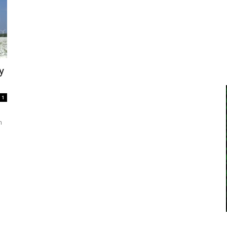
y
1
m