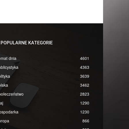
POPULARNE KATEGORIE
emat dnia
4601
blicystyka
4363
lityka
3639
lska
3462
połeczeństwo
2823
aj
1290
ospodarka
1230
uropa
866