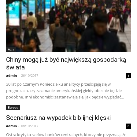
Azja
Chiny mogą już być największą gospodarką
świata
admin
-
26/10/2017
1
30 lat po Czarnym Poniedziałku analitycy prześcigają się w
prognozach, czy załamanie amerykańskiej giełdy obecnie będzie
podobne. Inni ekonomiści zastanawiają się, jak będzie wyglądać...
Europa
Scenariusz na wypadek biblijnej klęski
admin
-
08/10/2017
0
Ostra krytyka szefów banków centralnych, którzy nie przyznają, że