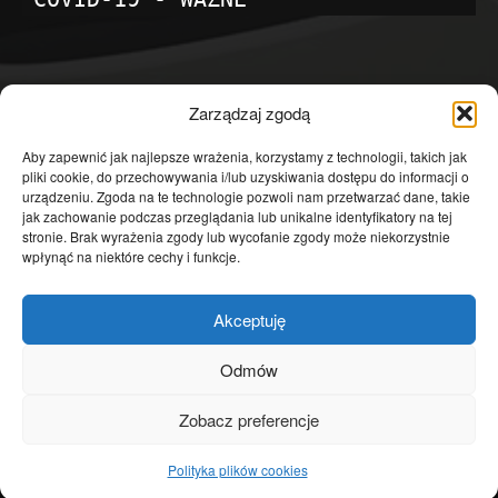
POPULARNE KATEGORIE
Zarządzaj zgodą
Temat dnia
4601
Aby zapewnić jak najlepsze wrażenia, korzystamy z technologii, takich jak
pliki cookie, do przechowywania i/lub uzyskiwania dostępu do informacji o
Publicystyka
4363
urządzeniu. Zgoda na te technologie pozwoli nam przetwarzać dane, takie
jak zachowanie podczas przeglądania lub unikalne identyfikatory na tej
Polityka
3639
stronie. Brak wyrażenia zgody lub wycofanie zgody może niekorzystnie
Polska
3462
wpłynąć na niektóre cechy i funkcje.
Społeczeństwo
2823
Akceptuję
Kraj
1290
Gospodarka
1230
Odmów
Europa
866
Zobacz preferencje
Świat
595
Polityka plików cookies