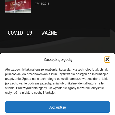
17/11/2018
COVID-19 - WAŻNE
POPULARNE KATEGORIE
Zarządzaj zgodą
Temat dnia
4601
Aby zapewnić jak najlepsze wrażenia, korzystamy z technologii, takich jak
pliki cookie, do przechowywania i/lub uzyskiwania dostępu do informacji o
Publicystyka
4363
urządzeniu. Zgoda na te technologie pozwoli nam przetwarzać dane, takie
jak zachowanie podczas przeglądania lub unikalne identyfikatory na tej
Polityka
3639
stronie. Brak wyrażenia zgody lub wycofanie zgody może niekorzystnie
Polska
3462
wpłynąć na niektóre cechy i funkcje.
Społeczeństwo
2823
Akceptuję
Kraj
1290