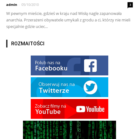
admin
-
05/10/2010
3
W pewnym mieście, gdzieś w kraju nad Wisłą nagle zapanowała
anarchia. Przerażeni obywatele umykali z grodu a ci, którzy nie mieli
specjalnie gdzie uciec...
ROZMAITOŚCI