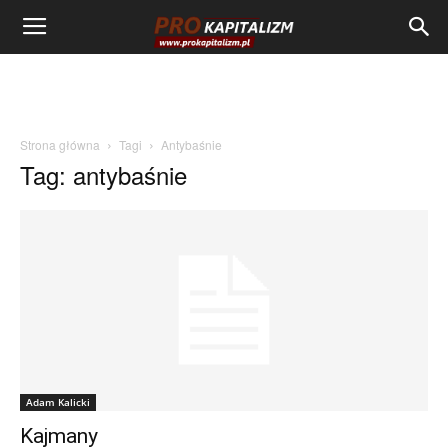
Strona główna
Tagi
Antybaśnie
Tag: antybaśnie
Adam Kalicki
Kajmany