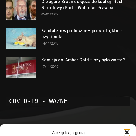
Grzegorz Braun dołącza do koalicji: Ruch
Narodowy i Partia Wolność. Prawica...
05/01/2019
Kapitalizm w poduszce – prostota, która
czyni cuda
14/11/2018
Komisja ds. Amber Gold – czy było warto?
17/11/2018
COVID-19 - WAŻNE
POPULARNE KATEGORIE
Zarządzaj zgodą