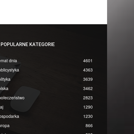
POPULARNE KATEGORIE
emat dnia
4601
blicystyka
4363
lityka
3639
lska
3462
połeczeństwo
2823
aj
1290
ospodarka
1230
uropa
866