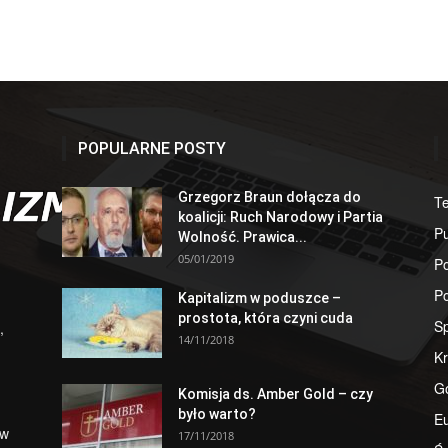
POPULARNE POSTY
Grzegorz Braun dołącza do
T
koalicji: Ruch Narodowy i Partia
Pu
Wolność. Prawica...
05/01/2019
Po
Po
Kapitalizm w poduszce –
prostota, która czyni cuda
S
,
14/11/2018
Kr
G
Komisja ds. Amber Gold – czy
było warto?
E
 w
17/11/2018