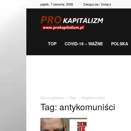
piątek, 7 sierpnia, 2026
Zaloguj się / Dołącz
Prokapitalizm,
gospodarka,
TOP
COVID-19 – WAŻNE
POLSKA
polityka,
historia,
Strona główna
Tagi
Antykomuniści
Tag: antykomuniści
newsy