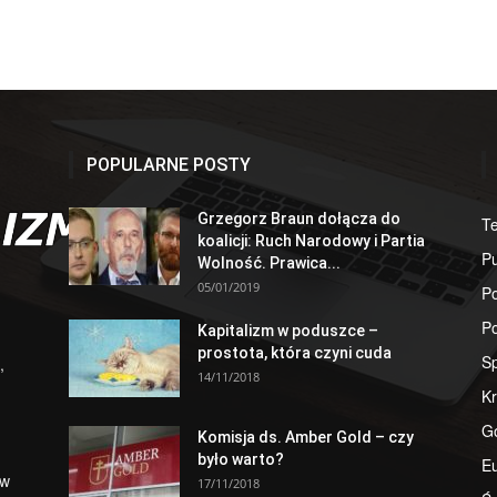
POPULARNE POSTY
Grzegorz Braun dołącza do
T
koalicji: Ruch Narodowy i Partia
Pu
Wolność. Prawica...
05/01/2019
Po
Po
Kapitalizm w poduszce –
prostota, która czyni cuda
S
,
14/11/2018
Kr
G
Komisja ds. Amber Gold – czy
było warto?
E
 w
17/11/2018