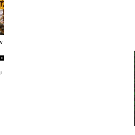
w
0
ji