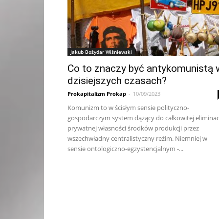
Jakub Bożydar Wiśniewski
Co to znaczy być antykomunistą 
dzisiejszych czasach?
Prokapitalizm Prokap
-
10/09/2023
Komunizm to w ścisłym sensie polityczno-
gospodarczym system dążący do całkowitej eliminac
prywatnej własności środków produkcji przez
wszechwładny centralistyczny reżim. Niemniej w
sensie ontologiczno-egzystencjalnym -...