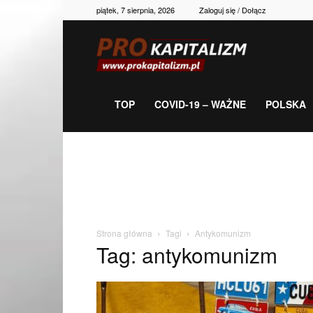
piątek, 7 sierpnia, 2026
Zaloguj się / Dołącz
Prokapitalizm,
gospodarka,
TOP
COVID-19 – WAŻNE
POLSKA
polityka,
historia,
Strona główna
Tagi
Antykomunizm
Tag: antykomunizm
newsy