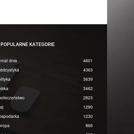
POPULARNE KATEGORIE
emat dnia
4601
blicystyka
4363
lityka
3639
lska
3462
połeczeństwo
2823
aj
1290
ospodarka
1230
uropa
866