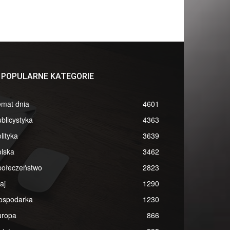
POPULARNE KATEGORIE
emat dnia
4601
blicystyka
4363
lityka
3639
lska
3462
połeczeństwo
2823
aj
1290
ospodarka
1230
uropa
866