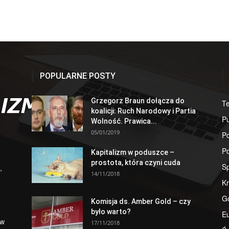
POPULARNE POSTY
Grzegorz Braun dołącza do
T
koalicji: Ruch Narodowy i Partia
Pu
Wolność. Prawica...
05/01/2019
Po
Po
Kapitalizm w poduszce –
prostota, która czyni cuda
S
,
14/11/2018
Kr
G
Komisja ds. Amber Gold – czy
było warto?
E
 w
17/11/2018