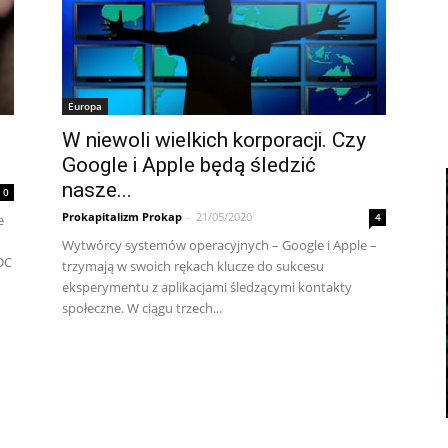
Europa
W niewoli wielkich korporacji. Czy
Google i Apple będą śledzić
nasze...
0
Prokapitalizm Prokap
-
21/05/2020
4
e
Wytwórcy systemów operacyjnych – Google i Apple –
DC
trzymają w swoich rękach klucze do sukcesu
eksperymentu z aplikacjami śledzącymi kontakty
społeczne. W ciągu trzech...