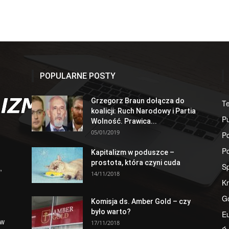
POPULARNE POSTY
Grzegorz Braun dołącza do
T
koalicji: Ruch Narodowy i Partia
Pu
Wolność. Prawica...
05/01/2019
Po
Po
Kapitalizm w poduszce –
prostota, która czyni cuda
S
,
14/11/2018
Kr
G
Komisja ds. Amber Gold – czy
było warto?
E
 w
17/11/2018