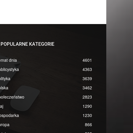
POPULARNE KATEGORIE
emat dnia
4601
blicystyka
4363
lityka
3639
lska
3462
połeczeństwo
2823
aj
1290
ospodarka
1230
uropa
866