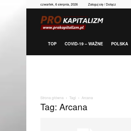
czwartek, 6 sierpnia, 2026
Zaloguj się / Dołącz
Prokapitalizm,
gospodarka,
TOP
COVID-19 – WAŻNE
POLSKA
polityka,
historia,
Strona główna
Tagi
Arcana
Tag: Arcana
newsy