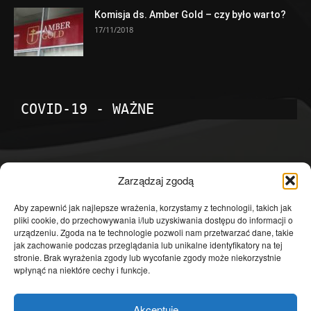
Komisja ds. Amber Gold – czy było warto?
17/11/2018
COVID-19 - WAŻNE
POPULARNE KATEGORIE
Zarządzaj zgodą
Temat dnia
4601
Aby zapewnić jak najlepsze wrażenia, korzystamy z technologii, takich jak
pliki cookie, do przechowywania i/lub uzyskiwania dostępu do informacji o
Publicystyka
4363
urządzeniu. Zgoda na te technologie pozwoli nam przetwarzać dane, takie
jak zachowanie podczas przeglądania lub unikalne identyfikatory na tej
Polityka
3639
stronie. Brak wyrażenia zgody lub wycofanie zgody może niekorzystnie
Polska
3462
wpłynąć na niektóre cechy i funkcje.
Społeczeństwo
2823
Akceptuję