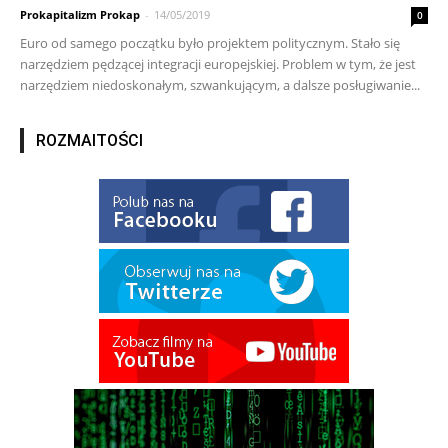
Prokapitalizm Prokap
-
14/05/2019
0
Euro od samego początku było projektem politycznym. Stało się
narzędziem pędzącej integracji europejskiej. Problem w tym, że jest
narzędziem niedoskonałym, szwankującym, a dalsze posługiwanie...
ROZMAITOŚCI