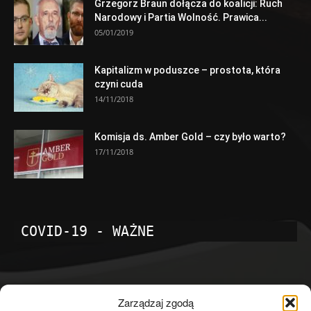
Grzegorz Braun dołącza do koalicji: Ruch
Narodowy i Partia Wolność. Prawica...
05/01/2019
Kapitalizm w poduszce – prostota, która
czyni cuda
14/11/2018
Komisja ds. Amber Gold – czy było warto?
17/11/2018
COVID-19 - WAŻNE
POPULARNE KATEGORIE
Zarządzaj zgodą