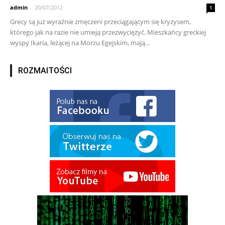
admin
-
20/07/2012
1
Grecy są już wyraźnie zmęczeni przeciągającym się kryzysem,
którego jak na razie nie umieją przezwyciężyć. Mieszkańcy greckiej
wyspy Ikaria, leżącej na Morzu Egejskim, mają...
ROZMAITOŚCI