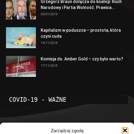
Grzegorz Braun dołącza do koalicji: Ruch
Narodowy i Partia Wolność. Prawica...
05/01/2019
Kapitalizm w poduszce – prostota, która
czyni cuda
14/11/2018
Komisja ds. Amber Gold – czy było warto?
17/11/2018
COVID-19 - WAŻNE
POPULARNE KATEGORIE
Zarządzaj zgodą