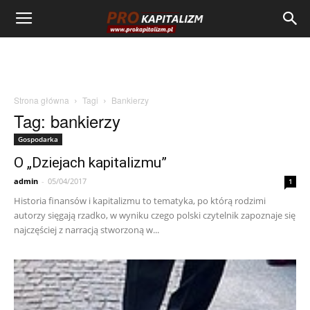
Strona główna
Tagi
Bankierzy
Tag: bankierzy
Gospodarka
O „Dziejach kapitalizmu”
admin
-
05/04/2017
1
Historia finansów i kapitalizmu to tematyka, po którą rodzimi
autorzy sięgają rzadko, w wyniku czego polski czytelnik zapoznaje się
najczęściej z narracją stworzoną w...