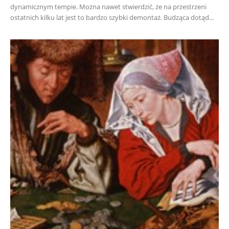
dynamicznym tempie. Można nawet stwierdzić, że na przestrzeni
ostatnich kilku lat jest to bardzo szybki demontaż. Budząca dotąd...