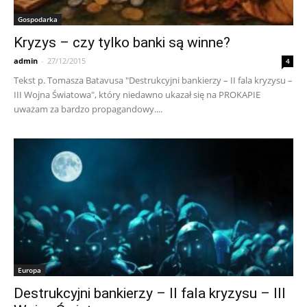
Gospodarka
Kryzys – czy tylko banki są winne?
admin
-
27/12/2015
4
Tekst p. Tomasza Batavusa "Destrukcyjni bankierzy – II fala kryzysu –
III Wojna Światowa", który niedawno ukazał się na PROKAPIE
uważam za bardzo propagandowy....
Europa
Destrukcyjni bankierzy – II fala kryzysu – III