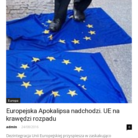
Europa
Europejska Apokalipsa nadchodzi. UE na
krawędzi rozpadu
admin
-
24/08/2016
0
Dezintegracja Unii Europejskiej przyspiesza w zaskakująco