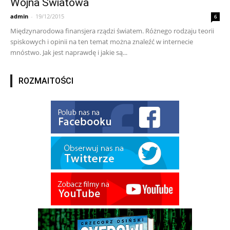
Wojna Światowa
admin
-
19/12/2015
6
Międzynarodowa finansjera rządzi światem. Różnego rodzaju teorii
spiskowych i opinii na ten temat można znaleźć w internecie
mnóstwo. Jak jest naprawdę i jakie są...
ROZMAITOŚCI