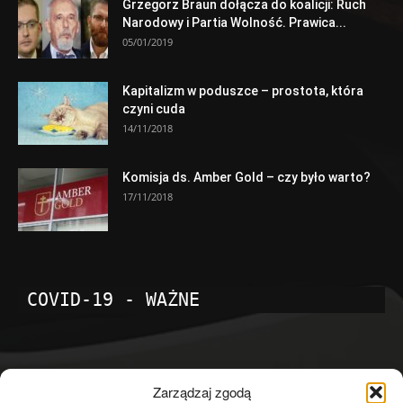
Grzegorz Braun dołącza do koalicji: Ruch
Narodowy i Partia Wolność. Prawica...
05/01/2019
Kapitalizm w poduszce – prostota, która
czyni cuda
14/11/2018
Komisja ds. Amber Gold – czy było warto?
17/11/2018
COVID-19 - WAŻNE
POPULARNE KATEGORIE
Zarządzaj zgodą