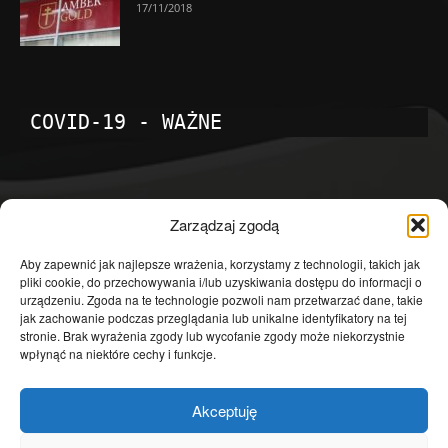
17/11/2018
COVID-19 - WAŻNE
POPULARNE KATEGORIE
Zarządzaj zgodą
Temat dnia
4601
Aby zapewnić jak najlepsze wrażenia, korzystamy z technologii, takich jak
pliki cookie, do przechowywania i/lub uzyskiwania dostępu do informacji o
Publicystyka
4363
urządzeniu. Zgoda na te technologie pozwoli nam przetwarzać dane, takie
jak zachowanie podczas przeglądania lub unikalne identyfikatory na tej
Polityka
3639
stronie. Brak wyrażenia zgody lub wycofanie zgody może niekorzystnie
Polska
3462
wpłynąć na niektóre cechy i funkcje.
Społeczeństwo
2823
Akceptuję
Kraj
1290
Gospodarka
1230