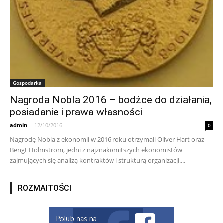
Gospodarka
Nagroda Nobla 2016 – bodźce do działania,
posiadanie i prawa własności
admin
-
12/10/2016
0
Nagrodę Nobla z ekonomii w 2016 roku otrzymali Oliver Hart oraz
Bengt Holmström, jedni z najznakomitszych ekonomistów
zajmujących się analizą kontraktów i strukturą organizacji....
ROZMAITOŚCI