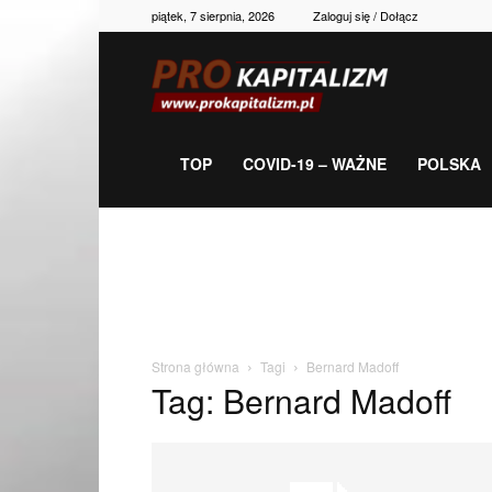
piątek, 7 sierpnia, 2026
Zaloguj się / Dołącz
Prokapitalizm,
gospodarka,
TOP
COVID-19 – WAŻNE
POLSKA
polityka,
historia,
Strona główna
Tagi
Bernard Madoff
Tag: Bernard Madoff
newsy