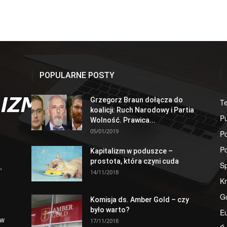
POPULARNE POSTY
Grzegorz Braun dołącza do
T
koalicji: Ruch Narodowy i Partia
Pu
Wolność. Prawica...
05/01/2019
Po
Po
Kapitalizm w poduszce –
prostota, która czyni cuda
S
,
14/11/2018
Kr
G
Komisja ds. Amber Gold – czy
było warto?
E
 w
17/11/2018