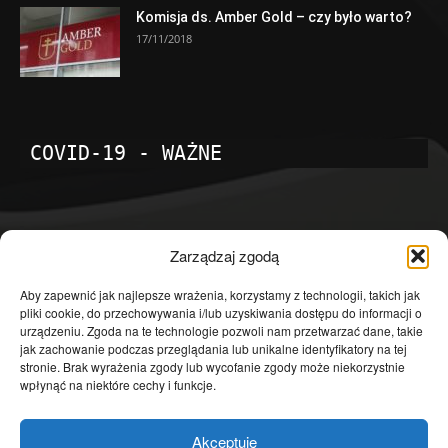
Komisja ds. Amber Gold – czy było warto?
17/11/2018
COVID-19 - WAŻNE
POPULARNE KATEGORIE
Zarządzaj zgodą
Temat dnia
4601
Aby zapewnić jak najlepsze wrażenia, korzystamy z technologii, takich jak
pliki cookie, do przechowywania i/lub uzyskiwania dostępu do informacji o
Publicystyka
4363
urządzeniu. Zgoda na te technologie pozwoli nam przetwarzać dane, takie
jak zachowanie podczas przeglądania lub unikalne identyfikatory na tej
Polityka
3639
stronie. Brak wyrażenia zgody lub wycofanie zgody może niekorzystnie
Polska
3462
wpłynąć na niektóre cechy i funkcje.
Społeczeństwo
2823
Akceptuję
Kraj
1290