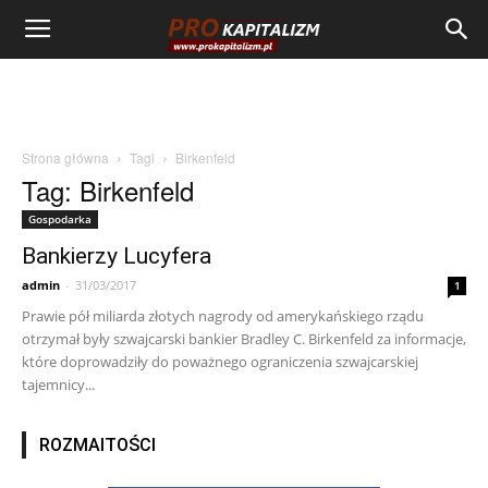
Strona główna
Tagi
Birkenfeld
Tag: Birkenfeld
Gospodarka
Bankierzy Lucyfera
admin
-
31/03/2017
1
Prawie pół miliarda złotych nagrody od amerykańskiego rządu
otrzymał były szwajcarski bankier Bradley C. Birkenfeld za informacje,
które doprowadziły do poważnego ograniczenia szwajcarskiej
tajemnicy...
ROZMAITOŚCI