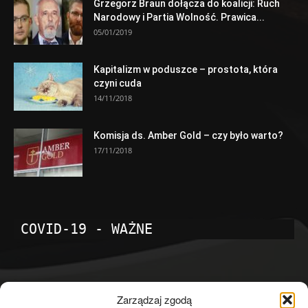
Grzegorz Braun dołącza do koalicji: Ruch
Narodowy i Partia Wolność. Prawica...
05/01/2019
Kapitalizm w poduszce – prostota, która
czyni cuda
14/11/2018
Komisja ds. Amber Gold – czy było warto?
17/11/2018
COVID-19 - WAŻNE
POPULARNE KATEGORIE
Zarządzaj zgodą