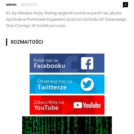
admin
-
20/02/2012
3
Ks. bp Wiesław Alojzy Mering wygłosił kazanie w parafii św. Jakuba
Apostoła w Piotrkowie Kujawskim podczas obchodu XX Światowego
Dnia Chorego: W homilii poruszył...
ROZMAITOŚCI