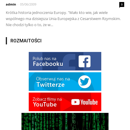
admin
-
05/06/2009
0
Krótka historia jednoczenia Europy. "Mało kto wie, jak wiele
wspólnego ma dzisiejsza Unia Europejska z Cesarstwem Rzymskim.
Nie chodzi tylko o to, że w...
ROZMAITOŚCI