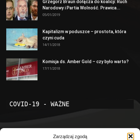
Grzegorz Braun dołącza do koalicji: Ruch
Narodowy i Partia Wolność. Prawica...
05/01/2019
Kapitalizm w poduszce – prostota, która
czyni cuda
14/11/2018
Komisja ds. Amber Gold – czy było warto?
17/11/2018
COVID-19 - WAŻNE
POPULARNE KATEGORIE
Zarządzaj zgodą