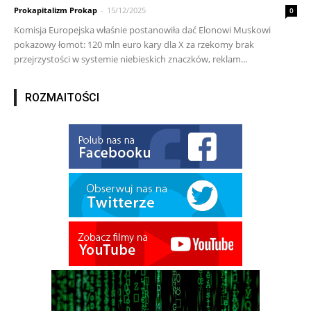
Prokapitalizm Prokap
-
15/12/2025
0
Komisja Europejska właśnie postanowiła dać Elonowi Muskowi
pokazowy łomot: 120 mln euro kary dla X za rzekomy brak
przejrzystości w systemie niebieskich znaczków, reklam...
ROZMAITOŚCI