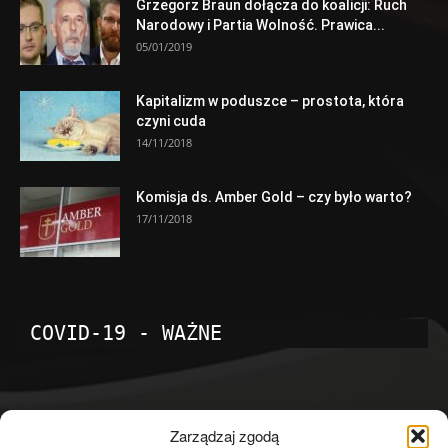
Grzegorz Braun dołącza do koalicji: Ruch
Narodowy i Partia Wolność. Prawica...
05/01/2019
Kapitalizm w poduszce – prostota, która
czyni cuda
14/11/2018
Komisja ds. Amber Gold – czy było warto?
17/11/2018
COVID-19 - WAŻNE
POPULARNE KATEGORIE
Zarządzaj zgodą