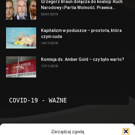
Grzegorz Braun dołącza do koalicji: Ruch
Narodowy i Partia Wolność. Prawica...
05/01/2019
Kapitalizm w poduszce – prostota, która
czyni cuda
14/11/2018
Komisja ds. Amber Gold – czy było warto?
17/11/2018
COVID-19 - WAŻNE
POPULARNE KATEGORIE
Zarządzaj zgodą