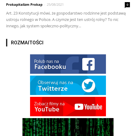
Prokapitalizm Prokap
-
25/08/2021
0
Art. 23 Konstytucji mówi, że gospodarstwo rodzinne jest podstawą
ustroju rolnego w Polsce. A czymże jest ten ustrój rolny? To nic
innego, jak system społeczno-polityczny...
ROZMAITOŚCI