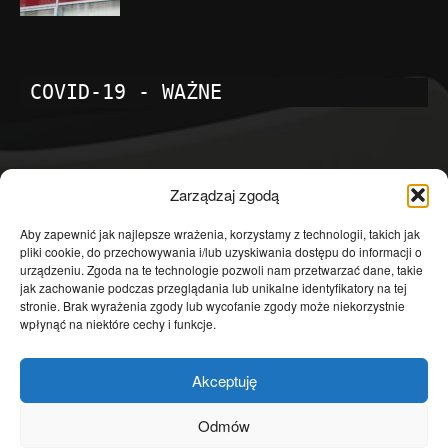
COVID-19 - WAŻNE
POPULARNE KATEGORIE
Zarządzaj zgodą
Temat dnia
4601
Aby zapewnić jak najlepsze wrażenia, korzystamy z technologii, takich jak
pliki cookie, do przechowywania i/lub uzyskiwania dostępu do informacji o
Publicystyka
4363
urządzeniu. Zgoda na te technologie pozwoli nam przetwarzać dane, takie
jak zachowanie podczas przeglądania lub unikalne identyfikatory na tej
Polityka
3639
stronie. Brak wyrażenia zgody lub wycofanie zgody może niekorzystnie
Polska
3462
wpłynąć na niektóre cechy i funkcje.
Społeczeństwo
2823
Akceptuję
Kraj
1290
Gospodarka
1230
Odmów
Europa
866