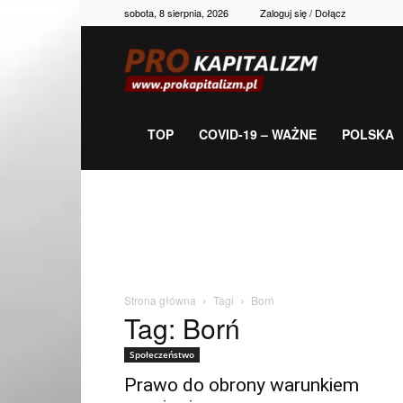
sobota, 8 sierpnia, 2026
Zaloguj się / Dołącz
Prokapitalizm,
gospodarka,
TOP
COVID-19 – WAŻNE
POLSKA
polityka,
historia,
Strona główna
Tagi
Borń
Tag: Borń
newsy
Społeczeństwo
Prawo do obrony warunkiem