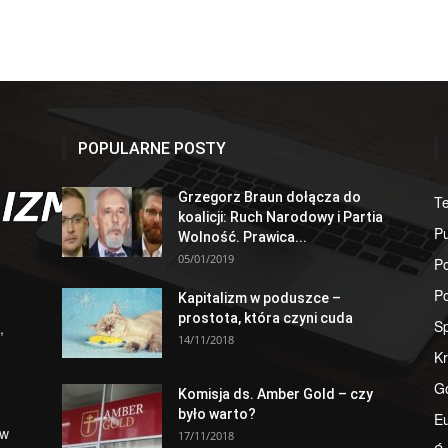
POPULARNE POSTY
Grzegorz Braun dołącza do
T
koalicji: Ruch Narodowy i Partia
Pu
Wolność. Prawica...
05/01/2019
Po
Po
Kapitalizm w poduszce –
prostota, która czyni cuda
S
,
14/11/2018
Kr
G
Komisja ds. Amber Gold – czy
było warto?
E
 w
17/11/2018