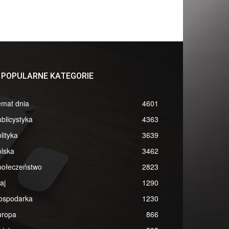
POPULARNE KATEGORIE
emat dnia
4601
blicystyka
4363
lityka
3639
lska
3462
połeczeństwo
2823
aj
1290
ospodarka
1230
uropa
866