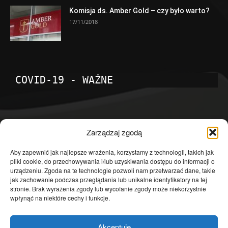
Komisja ds. Amber Gold – czy było warto?
17/11/2018
COVID-19 - WAŻNE
POPULARNE KATEGORIE
Zarządzaj zgodą
Temat dnia
4601
Aby zapewnić jak najlepsze wrażenia, korzystamy z technologii, takich jak
pliki cookie, do przechowywania i/lub uzyskiwania dostępu do informacji o
Publicystyka
4363
urządzeniu. Zgoda na te technologie pozwoli nam przetwarzać dane, takie
jak zachowanie podczas przeglądania lub unikalne identyfikatory na tej
Polityka
3639
stronie. Brak wyrażenia zgody lub wycofanie zgody może niekorzystnie
Polska
3462
wpłynąć na niektóre cechy i funkcje.
Społeczeństwo
2823
Akceptuję