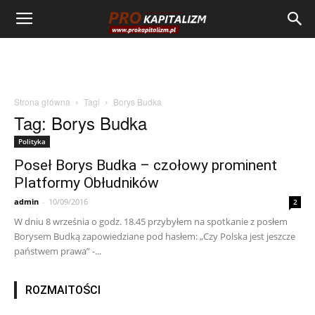
Strona główna
Tagi
Borys Budka
Tag: Borys Budka
Polityka
Poseł Borys Budka – czołowy prominent
Platformy Obłudników
admin
-
10/09/2016
2
W dniu 8 września o godz. 18.45 przybyłem na spotkanie z posłem
Borysem Budką zapowiedziane pod hasłem: „Czy Polska jest jeszcze
państwem prawa” -...
ROZMAITOŚCI