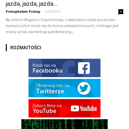
jazda, jazda, jazda…
Prokapitalizm Prokap
-
16/06/2020
0
Bp Antoni Długosz z Częstochowy, z właściwym sobie poczuciem
humoru (choć może nie do końca uświadomionym), z którego jest
znany od lat, komentuje pandemiczną...
ROZMAITOŚCI